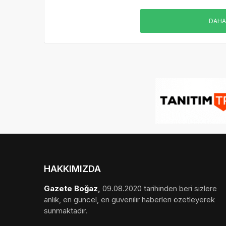
DAHA
HAKKIMIZDA
Gazete Boğaz
,
09.08.2020 tarihinden beri sizlere
anlık, en güncel, en güvenilir haberleri özetleyerek
sunmaktadır.