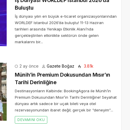
İş Dünyası WORLDEF Istanbul 2026’da
Buluştu
İş dünyası yılın en büyük e-ticaret organizasyonlarından
WORLDEF Istanbul 2026’da buluştu! 11-13 Haziran
tarihleri arasında Yenikapı Etkinlik Alanı’nda
gerçekleştirilen etkinlikte sektörün önde gelen
markalarını bir...
2 ay önce
Gazete Boğaz
3.81k
Münih’in Premium Dokusundan Mısır’ın
Tarihi Derinliğine
Destinasyonların Kalbinde: BookingAgora ile Münih’in
Premium Dokusundan Mısır’ın Tarihi Derinliğine! Seyahat
dünyası artık sadece bir uçak bileti veya otel
rezervasyonundan ibaret değil; gerçek bir “deneyim”...
DEVAMINI OKU