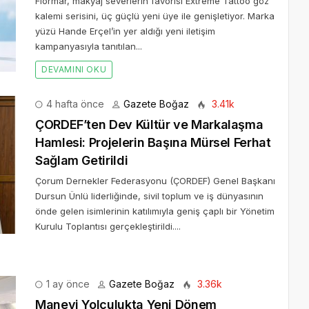
Flormar, makyaj severlerin favorisi Extreme Tattoo göz
kalemi serisini, üç güçlü yeni üye ile genişletiyor. Marka
yüzü Hande Erçel’in yer aldığı yeni iletişim
kampanyasıyla tanıtılan...
DEVAMINI OKU
4 hafta önce
Gazete Boğaz
3.41k
ÇORDEF’ten Dev Kültür ve Markalaşma
Hamlesi: Projelerin Başına Mürsel Ferhat
Sağlam Getirildi
Çorum Dernekler Federasyonu (ÇORDEF) Genel Başkanı
Dursun Ünlü liderliğinde, sivil toplum ve iş dünyasının
önde gelen isimlerinin katılımıyla geniş çaplı bir Yönetim
Kurulu Toplantısı gerçekleştirildi....
1 ay önce
Gazete Boğaz
3.36k
Manevi Yolculukta Yeni Dönem