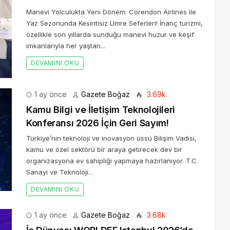
Manevi Yolculukta Yeni Dönem: Corendon Airlines ile
Yaz Sezonunda Kesintisiz Umre Seferleri! İnanç turizmi,
özellikle son yıllarda sunduğu manevi huzur ve keşif
imkanlarıyla her yaştan...
DEVAMINI OKU
1 ay önce
Gazete Boğaz
3.69k
Kamu Bilgi ve İletişim Teknolojileri
Konferansı 2026 İçin Geri Sayım!
Türkiye’nin teknoloji ve inovasyon üssü Bilişim Vadisi,
kamu ve özel sektörü bir araya getirecek dev bir
organizasyona ev sahipliği yapmaya hazırlanıyor. T.C.
Sanayi ve Teknoloji...
DEVAMINI OKU
1 ay önce
Gazete Boğaz
3.68k