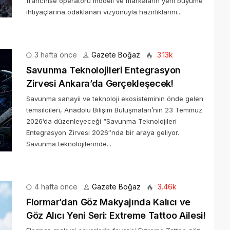
franchise operatörü modeli ve markaların yeni büyüme
ihtiyaçlarına odaklanan vizyonuyla hazırlıklarını...
3 hafta önce
Gazete Boğaz
3.13k
Savunma Teknolojileri Entegrasyon
Zirvesi Ankara’da Gerçekleşecek!
Savunma sanayii ve teknoloji ekosisteminin önde gelen
temsilcileri, Anadolu Bilişim Buluşmaları’nın 23 Temmuz
2026’da düzenleyeceği “Savunma Teknolojileri
Entegrasyon Zirvesi 2026″nda bir araya geliyor.
Savunma teknolojilerinde...
4 hafta önce
Gazete Boğaz
3.46k
Flormar’dan Göz Makyajında Kalıcı ve
Göz Alıcı Yeni Seri: Extreme Tattoo Ailesi!