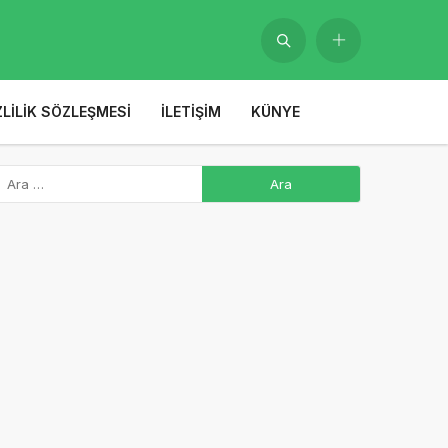
ZLILIK SÖZLEŞMESI
İLETIŞIM
KÜNYE