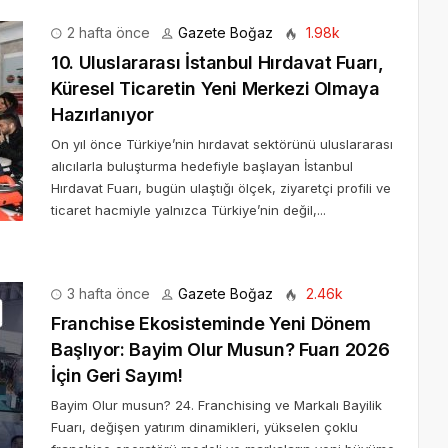
2 hafta önce
Gazete Boğaz
1.98k
10. Uluslararası İstanbul Hırdavat Fuarı,
Küresel Ticaretin Yeni Merkezi Olmaya
Hazırlanıyor
On yıl önce Türkiye’nin hırdavat sektörünü uluslararası
alıcılarla buluşturma hedefiyle başlayan İstanbul
Hırdavat Fuarı, bugün ulaştığı ölçek, ziyaretçi profili ve
ticaret hacmiyle yalnızca Türkiye’nin değil,...
3 hafta önce
Gazete Boğaz
2.46k
Franchise Ekosisteminde Yeni Dönem
Başlıyor: Bayim Olur Musun? Fuarı 2026
İçin Geri Sayım!
Bayim Olur musun? 24. Franchising ve Markalı Bayilik
Fuarı, değişen yatırım dinamikleri, yükselen çoklu