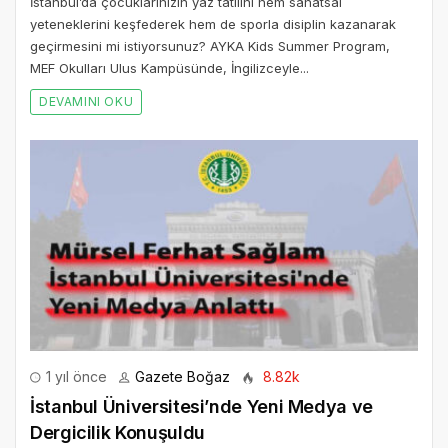
İstanbul’da çocuklarınızın yaz tatilini hem sanatsal
yeteneklerini keşfederek hem de sporla disiplin kazanarak
geçirmesini mi istiyorsunuz? AYKA Kids Summer Program,
MEF Okulları Ulus Kampüsünde, İngilizceyle...
DEVAMINI OKU
1 yıl önce
Gazete Boğaz
8.82k
İstanbul Üniversitesi’nde Yeni Medya ve
Dergicilik Konuşuldu