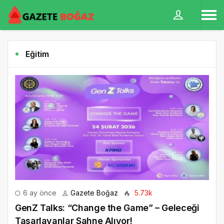
Eğitim
6 ay önce
Gazete Boğaz
5.73k
GenZ Talks: “Change the Game” – Geleceği
Tasarlayanlar Sahne Alıyor!