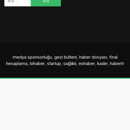
medya sponsorluğu
,
gezi bülteni
,
haber dosyası
,
final
hesaplama
,
bihaber
,
startup
,
sağlıklı
,
eshaber
,
kadın
,
habertr