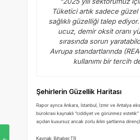
“2025 yılı sektörümüz için
Tüketici artık sadece güzel 
sağlıklı güzelliği talep ediyor
ucuz, demir oksit oranı y
sırasında sorun yaratabild
Avrupa standartlarında (REA
kullanımı bir tercih d
Şehirlerin Güzellik Haritası
Rapor ayrıca Ankara, İstanbul, İzmir ve Antalya ek
bürokrasi kaynaklı “ciddiyet ve görünmez estetik” 
açıdan kusursuz ancak zorlu iklim şartlarına dirençli 
Kaynak: Bihaber.TR