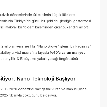
rsizlik dönemlerinde tüketicilerin küçük lükslere
teorisinin Türkiye’de güçlü bir şekilde işlediğini göstermesi.
kalıcı makyajı bir “gider” kaleminden çıkarıp, kendini amorti
 2 yıl olan yeni nesil bir “Nano Brows” işlemi, bir kadının 24
abitleyici vb.) masrafına kıyasla
%40’a varan maliyet
 kadar yıllık %15 büyüme yakalayacağı öngörüsünü
itiyor, Nano Teknoloji Başlıyor
 2015-2020 dönemine damgasını vuran ve manuel jiletle
2025 itibarıyla çöktüğünü belgeliyor.