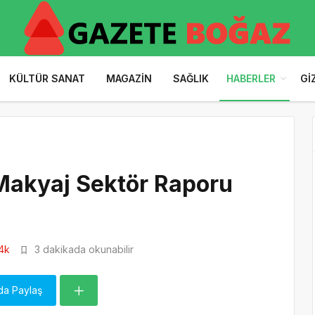
KÜLTÜR SANAT
MAGAZIN
SAĞLIK
HABERLER
GI
 Makyaj Sektör Raporu
4k
3 dakikada okunabilir
da Paylaş