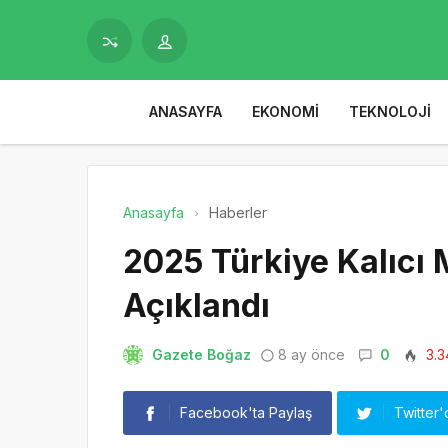
ANASAYFA
EKONOMI
TEKNOLOJI
Anasayfa
Haberler
2025 Türkiye Kalıcı
Açıklandı
Gazete Boğaz
8 ay önce
0
3.3
Facebook'ta Paylaş
Twitter'