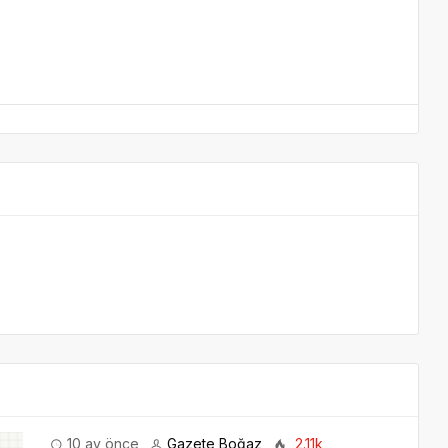
10 ay önce
Gazete Boğaz
2.11k