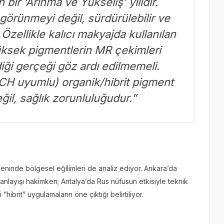
 bir ‘Arınma ve Yükseliş’ yılıdır.
görünmeyi değil, sürdürülebilir ve
. Özellikle kalıcı makyajda kullanılan
üksek pigmentlerin MR çekimleri
iği gerçeği göz ardı edilmemeli.
CH uyumlu) organik/hibrit pigment
eğil, sağlık zorunluluğudur.”
seninde bölgesel eğilimleri de analiz ediyor. Ankara’da
anlayışı hakimken; Antalya’da Rus nüfusun etkisiyle teknik
“hibrit” uygulamaların öne çıktığı belirtiliyor.