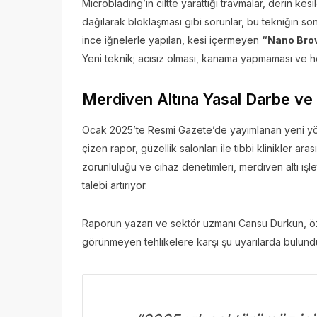
Microblading’in ciltte yarattığı travmalar, derin kes
dağılarak bloklaşması gibi sorunlar, bu tekniğin sonu
ince iğnelerle yapılan, kesi içermeyen
“Nano Bro
Yeni teknik; acısız olması, kanama yapmaması ve her
Merdiven Altına Yasal Darbe ve
Ocak 2025’te Resmi Gazete’de yayımlanan yeni yönet
çizen rapor, güzellik salonları ile tıbbi klinikler ara
zorunluluğu ve cihaz denetimleri, merdiven altı işl
talebi artırıyor.
Raporun yazarı ve sektör uzmanı Cansu Durkun, ö
görünmeyen tehlikelere karşı şu uyarılarda bulund