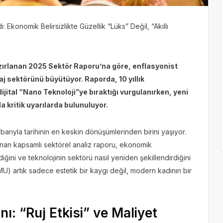
Ekonomik Belirsizlikte Güzellik “Lüks” Değil, “Akıllı
rlanan 2025 Sektör Raporu’na göre, enflasyonist
aj sektörünü büyütüyor. Raporda, 10 yıllık
jital “Nano Teknoloji”ye bıraktığı vurgulanırken, yeni
 kritik uyarılarda bulunuluyor.
ibarıyla tarihinin en keskin dönüşümlerinden birini yaşıyor.
an kapsamlı sektörel analiz raporu, ekonomik
rdiğini ve teknolojinin sektörü nasıl yeniden şekillendirdiğini
U) artık sadece estetik bir kaygı değil, modern kadının bir
ı: “Ruj Etkisi” ve Maliyet