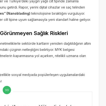
iler ve Türkiye’deki yaygın yağlı cilt tipinde zamanla
nu getirdi. Rapor, yerini dijital cihazlar ve saç telinden
ws” (Nanoblading)
teknolojisine bıraktığını vurguluyor.
 cilt tipine uyum sağlamasıyla yeni standart haline geliyor.
 Görünmeyen Sağlık Riskleri
meliklerle sektörde kartların yeniden dağıtıldığının altını
sındaki çizginin netleştiğini belirtiyor. MYK belgesi
etmelerin kapanmasına yol açarken, nitelikli uzmana olan
zellikle sosyal medyada popülerleşen uygulamalardaki
u: