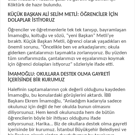
Köktürk de hazır bulundu.
KÜÇÜK BAŞKAN ALİ SELİM METLİ: ÖĞRENCİLER İÇİN
DOLAPLAR İSTİYORUZ
Öğrenciler ve öğretmenlerle tek tek tanışıp, bayramlaşan
İmamoğlu, koltuğu ve sözü, “yeni Başkan” Metli’ye
bıraktı. Küçük Başkan Metli, öğrenci olarak yaşadıkları en
önemli sorunu, “Öncelikle ben ve arkadaşlarım; okula
giderken çantalarımızı taşımakta zorlanıyoruz. Bu yüzden
tüm sınıflarımızda, çantalarımızı ve eşyalarımızı koymak
için öğrenci dolapları istiyoruz” sözleriyle ifade etti.
İMAMOĞLU: OKULLARA DESTEK OLMA GAYRETİ
İÇERİSİNDE BİR KURUMUZ
Halefinin saptamalarının çok değerli olduğunu kaydeden
İmamoğlu, bu konulardaki görüşlerini aktardı. İBB
Başkanı Ekrem İmamoğlu, “Anladığım kadarıyla sadece
okulunuz için değil de her okulda bunun olmasını
diliyorsunuz. Hem kendi okulunuzda hem de bütün
öğrencilerin böyle bir ihtiyacı olduğunu ifade
ediyorsunuz. Harika… Biz de okullara destek olma gayreti
içerisinde bir kurumuz. İstanbul Büyükşehir Belediyesi ve