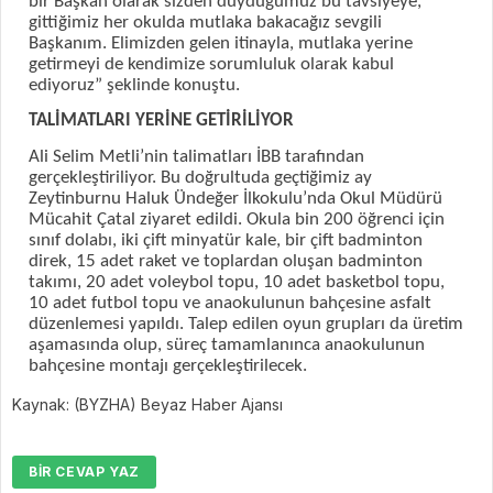
bir Başkan olarak sizden duyduğumuz bu tavsiyeye,
gittiğimiz her okulda mutlaka bakacağız sevgili
Başkanım. Elimizden gelen itinayla, mutlaka yerine
getirmeyi de kendimize sorumluluk olarak kabul
ediyoruz” şeklinde konuştu.
TALİMATLARI YERİNE GETİRİLİYOR
Ali Selim Metli’nin talimatları İBB tarafından
gerçekleştiriliyor. Bu doğrultuda geçtiğimiz ay
Zeytinburnu Haluk Ündeğer İlkokulu’nda Okul Müdürü
Mücahit Çatal ziyaret edildi. Okula bin 200 öğrenci için
sınıf dolabı, iki çift minyatür kale, bir çift badminton
direk, 15 adet raket ve toplardan oluşan badminton
takımı, 20 adet voleybol topu, 10 adet basketbol topu,
10 adet futbol topu ve anaokulunun bahçesine asfalt
düzenlemesi yapıldı. Talep edilen oyun grupları da üretim
aşamasında olup, süreç tamamlanınca anaokulunun
bahçesine montajı gerçekleştirilecek.
Kaynak: (BYZHA) Beyaz Haber Ajansı
BIR CEVAP YAZ