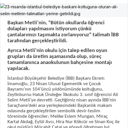
Başkan Metli’nin, “Bütün okullarda öğrenci
dolapları yapılmasını istiyorum çünkü
çantalarımızı taşımakta zorlanıyoruz” talimatı İBB
tarafından gerçekleştirildi.
Ayrıca Metli’nin okulu için talep edilen oyun
grupları da üretim aşamasında olup, süreç
tamamlanınca anaokulunun bahçesine montajı
yapılacak.
İstanbul Büyükşehir Belediye (İBB) Başkanı Ekrem
İmamoğlu, 23 Nisan Ulusal Egemenlik ve Çocuk
Bayramı’nın 104’üncü yıldönümünde koltuğunu,
Zeytinburnu Haluk Ündeğer İlkokulu 3. sınıf öğrencisi Ali
Selim Metli’ye devretti. Geçtiğimiz nisan ayında İBB’nin
Saraçhane’deki ana yerleşkesindeki Başkanlık makam
odasında gerçekleştirilen sembolik devir-teslim
töreninde öğrenciler; Melike Eslem Mungan, Miraç
Kartal Akdağ, Eylül Avcı, Hira Nur Kökcür ve Sinan Koç ile
okul müdürü Mücahit Çatal ve görevli öğretmen Işıl