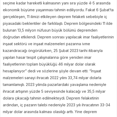
seçime kadar hareketli kalmasının yanı sıra yüzde 4-5 arasında
ekonomik büyüme yaşanması tahmin ediliyordu. Fakat 6 Şubat’ta
gerçekleşen, 11 ilimizi etkileyen deprem felaketi sebebiyle iç
piyasadaki beklentiler de farklılaştı. Deprem bölgesindeki 11 ilde
bulunan 13,5 milyon nüfusun büyük bölümü depremden
doğrudan etkilendi. Deprem sonrası yapılacak imar faaliyetlerinin
inşaat sektörü ve inşaat malzemeleri pazarına ivme
kazandıracağı öngörülürken, 25 Şubat 2023 tarihi itibarıyla
yapılan hasar tespit çalışmalarına göre yeniden imar
faaliyetlerinin toplam büyüklüğü 46 milyar dolar olarak
hesaplanıyor” dedi ve sözlerine şöyle devam etti: “İnşaat
malzemeleri sanayi ihracatı 2022 yılını 33,74 milyar dolarla
tamamlamıştı. 2023 yılında pazarlardaki yavaşlama nedeniyle
ihracat artışının yüzde 5 seviyesinde kalacağı ve 35,5 milyar
dolara çıkacağı tahmin edilmekteydi. Deprem felaketinin
ardından, iç pazarın talebi nedeniyle 2023 yılı ihracatının 33-34
milyar dolar arasında kalması olasılığı arttı. Yine deprem