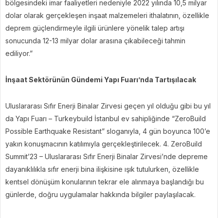
bölgesindeki imar faaliyetleri nedeniyle 2022 yılında 10,5 milyar
dolar olarak gerçekleşen inşaat malzemeleri ithalatının, özellikle
deprem güçlendirmeyle ilgili ürünlere yönelik talep artışı
sonucunda 12-13 milyar dolar arasına çıkabileceği tahmin
ediliyor.”
İnşaat Sektörünün Gündemi Yapı Fuarı’nda Tartışılacak
Uluslararası Sıfır Enerji Binalar Zirvesi geçen yıl olduğu gibi bu yıl
da Yapı Fuarı – Turkeybuild İstanbul ev sahipliğinde “ZeroBuild
Possible Earthquake Resistant” sloganıyla, 4 gün boyunca 100’e
yakın konuşmacının katılımıyla gerçekleştirilecek. 4. ZeroBuild
Summit’23 – Uluslararası Sıfır Enerji Binalar Zirvesi’nde depreme
dayanıklılıkla sıfır enerji bina ilişkisine ışık tutulurken, özellikle
kentsel dönüşüm konularının tekrar ele alınmaya başlandığı bu
günlerde, doğru uygulamalar hakkında bilgiler paylaşılacak.