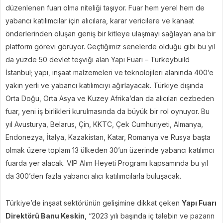
düzenlenen fuarı olma niteliği taşıyor. Fuar hem yerel hem de
yabancı katılımcılar için alıcılara, karar vericilere ve kanaat
önderlerinden oluşan geniş bir kitleye ulaşmayı sağlayan ana bir
platform görevi görüyor. Geçtiğimiz senelerde olduğu gibi bu yıl
da yüzde 50 devlet teşviği alan Yapı Fuarı – Turkeybuild
İstanbul; yapı, inşaat malzemeleri ve teknolojileri alanında 400’e
yakın yerli ve yabancı katılımcıyı ağırlayacak. Türkiye dışında
Orta Doğu, Orta Asya ve Kuzey Afrika’dan da alıcıları cezbeden
fuar, yeni iş birlikleri kurulmasında da büyük bir rol oynuyor. Bu
yıl Avusturya, Belarus, Çin, KKTC, Çek Cumhuriyeti, Almanya,
Endonezya, İtalya, Kazakistan, Katar, Romanya ve Rusya başta
olmak üzere toplam 13 ülkeden 30’un üzerinde yabancı katılımcı
fuarda yer alacak. VIP Alım Heyeti Programı kapsamında bu yıl
da 300’den fazla yabancı alıcı katılımcılarla buluşacak.
Türkiye’de inşaat sektörünün gelişimine dikkat çeken
Yapı Fuarı
Direktörü Banu Keskin
, “2023 yılı başında iç talebin ve pazarın