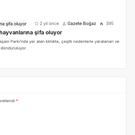
2 yıl önce
Gazete Boğaz
395
hayvanlarına şifa oluyor
şam Parkı’nda yer alan klinikte, çeşitli nedenlerle yaralanan ve
 döndürülüyor.
aretlendi
*