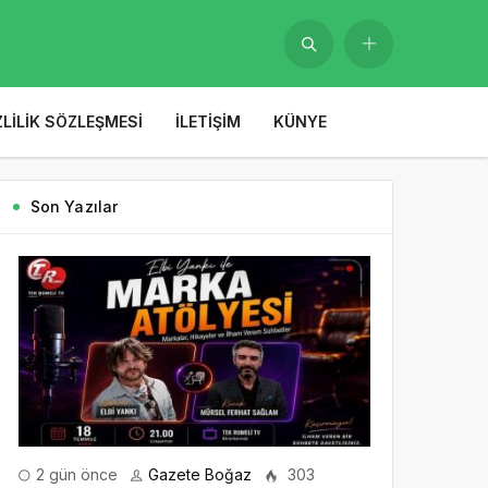
ZLILIK SÖZLEŞMESI
İLETIŞIM
KÜNYE
Son Yazılar
2 gün önce
Gazete Boğaz
303