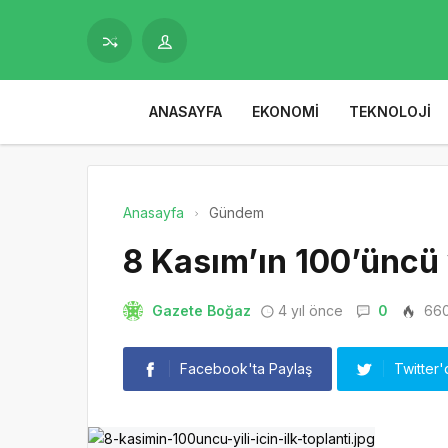
ANASAYFA
EKONOMI
TEKNOLOJI
Anasayfa
Gündem
8 Kasım’ın 100’üncü yı
Gazete Boğaz
4 yıl önce
0
66
Facebook'ta Paylaş
Twitter'