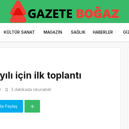
KÜLTÜR SANAT
MAGAZIN
SAĞLIK
HABERLER
GI
lı için ilk toplantı
0
3 dakikada okunabilir
da Paylaş