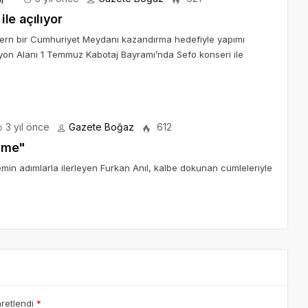
le açılıyor
dern bir Cumhuriyet Meydanı kazandırma hedefiyle yapımı
yon Alanı 1 Temmuz Kabotaj Bayramı’nda Sefo konseri ile
3 yıl önce
Gazete Boğaz
612
önme"
emin adımlarla ilerleyen Furkan Anıl, kalbe dokunan cümleleriyle
aretlendi
*