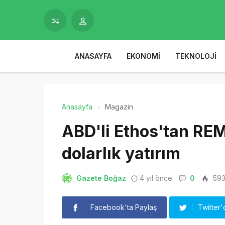
ANASAYFA
EKONOMI
TEKNOLOJI
Anasayfa
Magazin
ABD'li Ethos'tan REM
dolarlık yatırım
Gazete Boğaz
4 yıl önce
0
59
Facebook'ta Paylaş
Twitter'