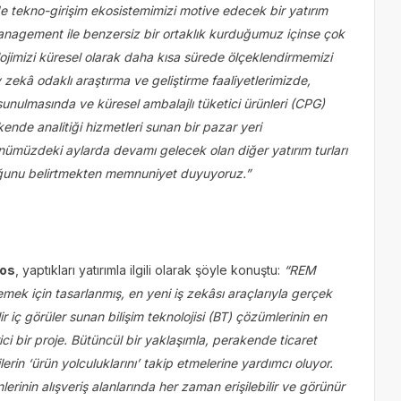
de tekno-girişim ekosistemimizi motive edecek bir yatırım
nagement ile benzersiz bir ortaklık kurduğumuz içinse çok
ojimizi küresel olarak daha kısa sürede ölçeklendirmemizi
y zekâ odaklı araştırma ve geliştirme faaliyetlerimizde,
sunulmasında ve küresel ambalajlı tüketici ürünleri (CPG)
ende analitiği hizmetleri sunan bir pazar yeri
önümüzdeki aylarda devamı gelecek olan diğer yatırım turları
lduğunu belirtmekten memnuniyet duyuyoruz.”
tos
, yaptıkları yatırımla ilgili olarak şöyle konuştu:
“REM
lemek için tasarlanmış, en yeni iş zekâsı araçlarıyla gerçek
lir iç görüler sunan bilişim teknolojisi (BT) çözümlerinin en
ci bir proje. Bütüncül bir yaklaşımla, perakende ticaret
erin ‘ürün yolculuklarını’ takip etmelerine yardımcı oluyor.
erinin alışveriş alanlarında her zaman erişilebilir ve görünür