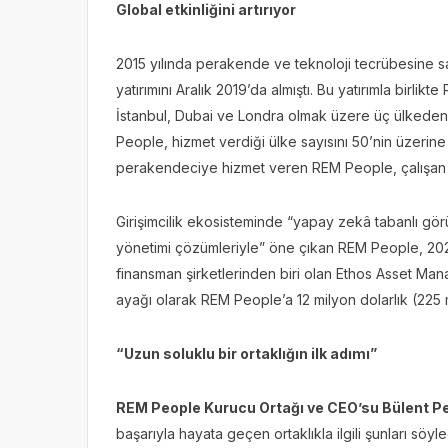
Global etkinliğini artırıyor
2015 yılında perakende ve teknoloji tecrübesine sa
yatırımını Aralık 2019’da almıştı. Bu yatırımla birli
İstanbul, Dubai ve Londra olmak üzere üç ülkeden y
People, hizmet verdiği ülke sayısını 50’nin üzerin
perakendeciye hizmet veren REM People, çalışan sa
Girişimcilik ekosisteminde “yapay zekâ tabanlı gö
yönetimi çözümleriyle” öne çıkan REM People, 202
finansman şirketlerinden biri olan Ethos Asset Manag
ayağı olarak REM People’a 12 milyon dolarlık (225 
“Uzun soluklu bir ortaklığın ilk adımı”
REM People Kurucu Ortağı ve CEO’su Bülent P
başarıyla hayata geçen ortaklıkla ilgili şunları söyle