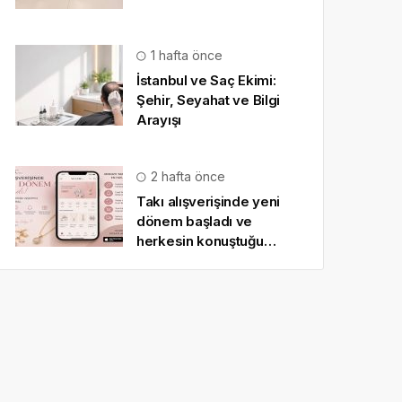
1 hafta önce
İstanbul ve Saç Ekimi:
Şehir, Seyahat ve Bilgi
Arayışı
2 hafta önce
Takı alışverişinde yeni
dönem başladı ve
herkesin konuştuğu
uygulama SO CHIC… oldu