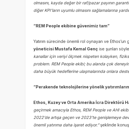
olmasını, kayda değer bir raf/pazar payının garanti
diğer KPI’ların uyumlu olmasını sağlamalarına yard
“REM People ekibine güvenimiz tam”
Yatırım sürecinde önemli rol oynayan ve Ethos’un g
yöneticisi Mustafa Kemal Genç
ise şunları söyl
kanallar için veriyi ölçmek nispeten kolayken, fizik
problem. REM People ekibi; bu alanda çok deneyiml
daha büyük hedeflerine ulaşmalarında onlara dest
“Perakende teknolojilerine yönelik yatırımlar
Ethos, Kuzey ve Orta Amerika İcra Direktörü
geçirmek amacıyla Ethos, REM People ve AHI ekibiyl
2022’de artışa geçen ve 2023’te genişlemeye de
önemli yatırıma daha işaret ediyor.”
şeklinde konuş