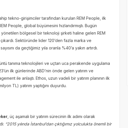
hip tekno-girişimciler tarafından kurulan REM People, ilk
kte REM People, global büyümesini hızlandırmıştı. Bugün
önetilen bölgesel bir teknoloji şirketi haline gelen REM
e çıkardı. Sektöründe lider 120’den fazla marka ve
yısını da geçtiğimiz yıla oranla %40’a yakın artırdı.
rüntü tanıma teknolojileri ve uçtan uca perakende uygulama
3’ün ilk günlerinde ABD’nin önde gelen yatırım ve
ement ile anlaştı. Ethos, uzun vadeli bir yatırım planının ilk
milyon TL) yatırım yaptığını duyurdu.
eker
, üç aşamalı bir yatırım sürecinin ilk adımı olarak
di:
“2015 yılında İstanbul’dan çıktığımız yolculukta önemli bir