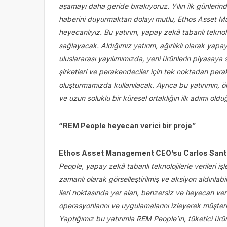
aşamayı daha geride bırakıyoruz. Yılın ilk günlerin
haberini duyurmaktan dolayı mutlu, Ethos Asset Ma
heyecanlıyız. Bu yatırım, yapay zekâ tabanlı teknol
sağlayacak. Aldığımız yatırım, ağırlıklı olarak yapa
uluslararası yayılımımızda, yeni ürünlerin piyasaya 
şirketleri ve perakendeciler için tek noktadan perak
oluşturmamızda kullanılacak. Ayrıca bu yatırımın, 
ve uzun soluklu bir küresel ortaklığın ilk adımı o
“REM People heyecan verici bir proje”
Ethos Asset Management CEO’su Carlos San
People, yapay zekâ tabanlı teknolojilerle verileri iş
zamanlı olarak görselleştirilmiş ve aksiyon aldırılabi
ileri noktasında yer alan, benzersiz ve heyecan veri
operasyonlarını ve uygulamalarını izleyerek müşteril
Yaptığımız bu yatırımla REM People’ın, tüketici ürünl