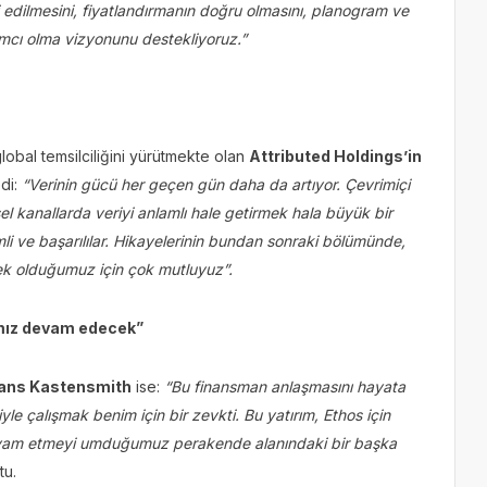
 edilmesini, fiyatlandırmanın doğru olmasını, planogram ve
ımcı olma vizyonunu destekliyoruz.”
lobal temsilciliğini yürütmekte olan
Attributed Holdings’in
edi:
“Verinin gücü her geçen gün daha da artıyor. Çevrimiçi
sel kanallarda veriyi anlamlı hale getirmek hala büyük bir
i ve başarılılar. Hikayelerinin bundan sonraki bölümünde,
ek olduğumuz için çok mutluyuz”.
ımız devam edecek”
 Hans Kastensmith
ise:
“Bu finansman anlaşmasını hayata
e çalışmak benim için bir zevkti. Bu yatırım, Ethos için
vam etmeyi umduğumuz perakende alanındaki bir başka
tu.