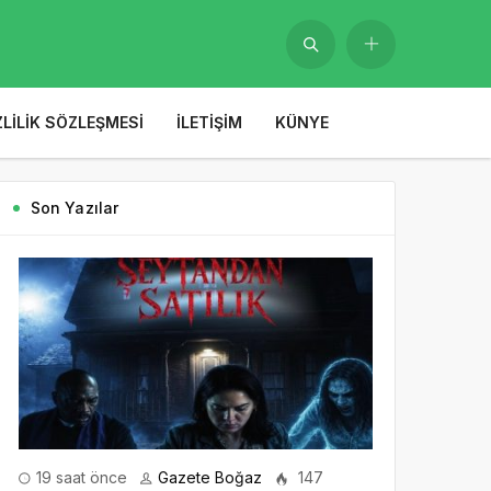
ZLILIK SÖZLEŞMESI
İLETIŞIM
KÜNYE
Son Yazılar
19 saat önce
Gazete Boğaz
147