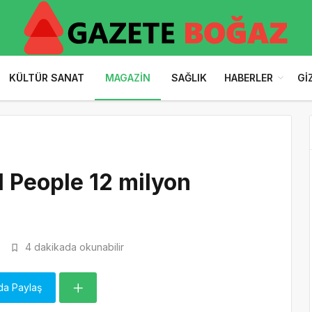
KÜLTÜR SANAT
MAGAZIN
SAĞLIK
HABERLER
GI
 People 12 milyon
3
4 dakikada okunabilir
da Paylaş