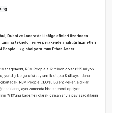
k…
bul, Dubai ve Londra’daki bölge ofisleri üzerinden
tanıma teknolojileri ve perakende analitiği hizmetleri
M People, ilk global yatırımını Ethos Asset
et Management, REM People’a 12 milyon dolar (225 milyon
e, yurtdışı bölge ofisi sayısını ilk etapta 8 ülkeye, daha
çıkartacak. REM People CEO’su Bülent Peker, aldıkları
dağıtacaklarını, aynı zamanda hisse senedi opsiyon
inin %10’unu kademeli olarak çalışanlarıyla paylaşacaklarını