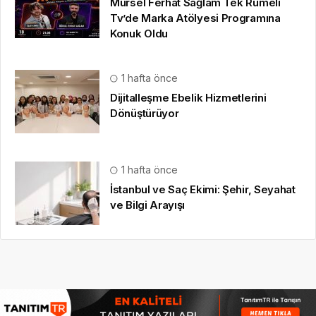
Mürsel Ferhat Sağlam Tek Rumeli
Tv’de Marka Atölyesi Programına
Konuk Oldu
1 hafta önce
Dijitalleşme Ebelik Hizmetlerini
Dönüştürüyor
1 hafta önce
İstanbul ve Saç Ekimi: Şehir, Seyahat
ve Bilgi Arayışı