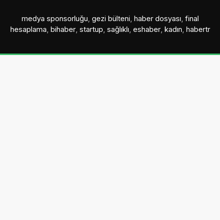
medya sponsorluğu
,
gezi bülteni
,
haber dosyası
,
final
hesaplama
,
bihaber
,
startup
,
sağlıklı
,
eshaber
,
kadın
,
habertr