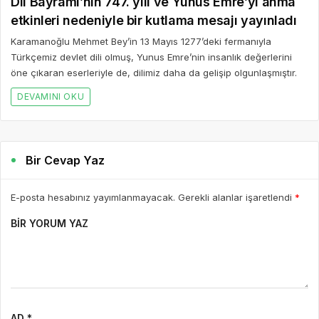
Dil Bayramı’nın 747. yılı ve Yunus Emre’yi anma
etkinleri nedeniyle bir kutlama mesajı yayınladı
Karamanoğlu Mehmet Bey’in 13 Mayıs 1277’deki fermanıyla
Türkçemiz devlet dili olmuş, Yunus Emre’nin insanlık değerlerini
öne çıkaran eserleriyle de, dilimiz daha da gelişip olgunlaşmıştır.
DEVAMINI OKU
Bir Cevap Yaz
E-posta hesabınız yayımlanmayacak. Gerekli alanlar işaretlendi
*
BIR YORUM YAZ
AD *