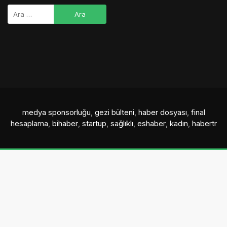
medya sponsorluğu
,
gezi bülteni
,
haber dosyası
,
final
hesaplama
,
bihaber
,
startup
,
sağlıklı
,
eshaber
,
kadın
,
habertr