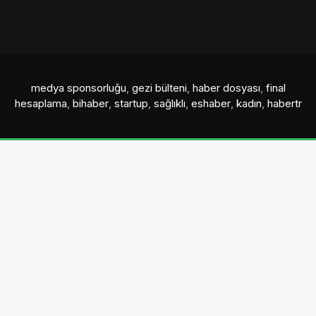
medya sponsorluğu
,
gezi bülteni
,
haber dosyası
,
final
hesaplama
,
bihaber
,
startup
,
sağlıklı
,
eshaber
,
kadın
,
habertr