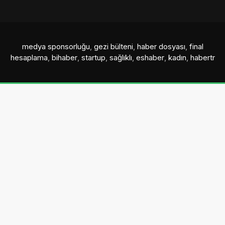
medya sponsorluğu
,
gezi bülteni
,
haber dosyası
,
final
hesaplama
,
bihaber
,
startup
,
sağlıklı
,
eshaber
,
kadın
,
habertr