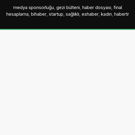
medya sponsorluğu
,
gezi bülteni
,
haber dosyası
,
final
hesaplama
,
bihaber
,
startup
,
sağlıklı
,
eshaber
,
kadın
,
habertr