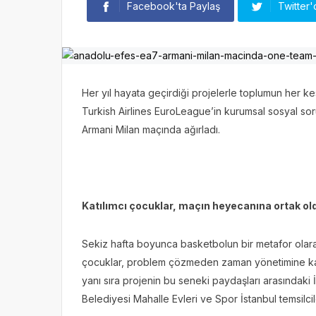
Facebook'ta Paylaş
Twitter'
Her yıl hayata geçirdiği projelerle toplumun her k
Turkish Airlines EuroLeague’in kurumsal sosyal so
Armani Milan maçında ağırladı.
Katılımcı çocuklar, maçın heyecanına ortak o
Sekiz hafta boyunca basketbolun bir metafor olara
çocuklar, problem çözmeden zaman yönetimine kada
yanı sıra projenin bu seneki paydaşları arasındaki
Belediyesi Mahalle Evleri ve Spor İstanbul temsilci