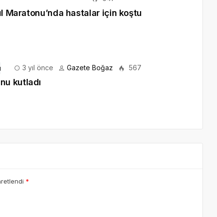
ul Maratonu’nda hastalar için koştu
3 yıl önce
Gazete Boğaz
567
nu kutladı
aretlendi
*