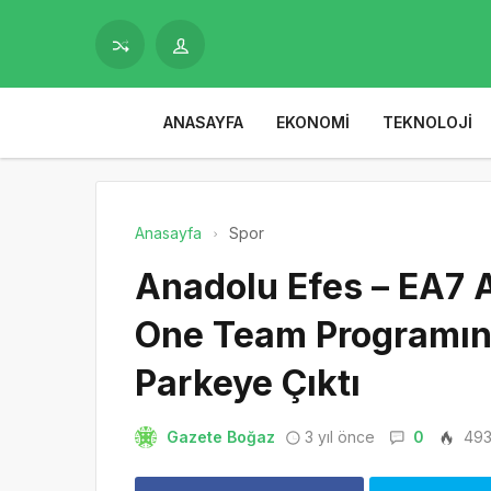
ANASAYFA
EKONOMI
TEKNOLOJI
Anasayfa
Spor
Anadolu Efes – EA7 
One Team Programına
Parkeye Çıktı
Gazete Boğaz
3 yıl önce
0
49