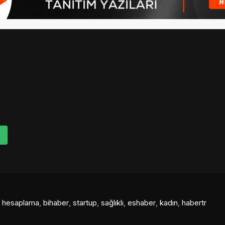
al hesaplama
,
bihaber
,
startup
,
sağlıklı
,
eshaber
,
kadın
,
habertr