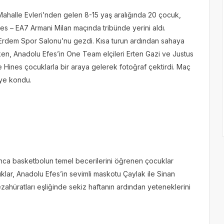
Mahalle Evleri’nden gelen 8-15 yaş aralığında 20 çocuk,
 – EA7 Armani Milan maçında tribünde yerini aldı.
 Erdem Spor Salonu’nu gezdi. Kısa turun ardından sahaya
ken, Anadolu Efes’in One Team elçileri Erten Gazi ve Justus
e Hines çocuklarla bir araya gelerek fotoğraf çektirdi. Maç
eye kondu.
unca basketbolun temel becerilerini öğrenen çocuklar
ocuklar, Anadolu Efes’in sevimli maskotu Çaylak ile Sinan
ahüratları eşliğinde sekiz haftanın ardından yeteneklerini