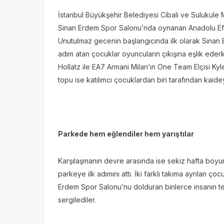
İstanbul Büyükşehir Belediyesi Cibali ve Sulukule 
Sinan Erdem Spor Salonu’nda oynanan Anadolu Efes
Unutulmaz gecenin başlangıcında ilk olarak Sinan
adım atan çocuklar oyuncuların çıkışına eşlik eder
Hollatz ile EA7 Armani Milan’ın One Team Elçisi Kyl
topu ise katılımcı çocuklardan biri tarafından kaid
Parkede hem eğlendiler hem yarıştılar
Karşılaşmanın devre arasında ise sekiz hafta boy
parkeye ilk adımını attı. İki farklı takıma ayrılan ç
Erdem Spor Salonu’nu dolduran binlerce insanın tez
sergilediler.