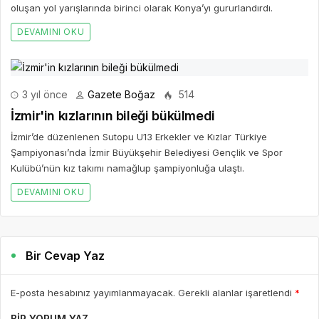
oluşan yol yarışlarında birinci olarak Konya’yı gururlandırdı.
DEVAMINI OKU
3 yıl önce
Gazete Boğaz
514
İzmir'in kızlarının bileği bükülmedi
İzmir’de düzenlenen Sutopu U13 Erkekler ve Kızlar Türkiye
Şampiyonası’nda İzmir Büyükşehir Belediyesi Gençlik ve Spor
Kulübü’nün kız takımı namağlup şampiyonluğa ulaştı.
DEVAMINI OKU
Bir Cevap Yaz
E-posta hesabınız yayımlanmayacak. Gerekli alanlar işaretlendi
*
BIR YORUM YAZ