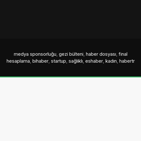
medya sponsorluğu
,
gezi bülteni
,
haber dosyası
,
final
hesaplama
,
bihaber
,
startup
,
sağlıklı
,
eshaber
,
kadın
,
habertr