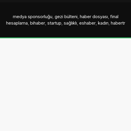
medya sponsorluğu
,
gezi bülteni
,
haber dosyası
,
final
hesaplama
,
bihaber
,
startup
,
sağlıklı
,
eshaber
,
kadın
,
habertr