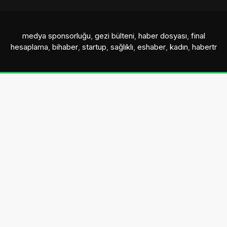
medya sponsorluğu
,
gezi bülteni
,
haber dosyası
,
final
hesaplama
,
bihaber
,
startup
,
sağlıklı
,
eshaber
,
kadın
,
habertr