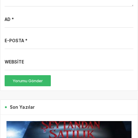
7 saat önce
Gazete Boğaz
81
7 Ağustos Haftasında Vizyona Girecek Filmler
7 Ağustos Haftasında Vizyona Girecek Filmler Açıklandı:
Korkudan Animasyona Zengin Seçki Bu Hafta Sinemalarda Hangi
Filmler Var? Sinema salonlarında yeni hafta, birbirinden farklı
türlerde yapımlarla...
DEVAMINI OKU
2 gün önce
Mürsel Ferhat Sağlam Tek Rumeli
Tv’de Marka Atölyesi Programına