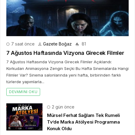
Konuk Oldu
5 gün önce
Dijitalleşme Ebelik Hizmetlerini
Dönüştürüyor
7 gün önce
İstanbul ve Saç Ekimi: Şehir, Seyahat
ve Bilgi Arayışı
2 hafta önce
Takı alışverişinde yeni dönem başladı
ve herkesin konuştuğu uygulama SO
CHIC… oldu