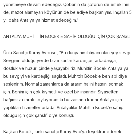
yönetmeye devam edeceğiz. Çobanın da şoförün de emeklinin
de, mazot alamayan köylünün de belediye başkanıyım. İnşallah 5
yıl daha Antalya’ya hizmet edeceğim.”
ANTALYA MUHİTTİN BÖCEK’E SAHİP OLDUĞU İÇİN ÇOK ŞANSLI
Ünlü Sanatçı Koray Avcı ise, “Bu dünyanın ihtiyacı olan şey sevgi.
Sevginin olduğu yerde biz insanlar kardeşçe, arkadaşça,
dostluk ve huzur içinde yaşayabiliriz. Muhittin Böcek Antalya’ya
bu sevgiyi ve kardeşliği sağladı. Muhittin Böcek’e ben abi diye
seslenirim. Normal zamanlarda da ararım halini hatırını sormak
için. Benim için çok kıymetli ve özel bir insandır. Siyasetten
bağımsız olarak söylüyorum ki bu zamana kadar Antalya için
yaptıkları hizmetler ortada. Antalyalılar Muhittin Böcek’e sahip
olduğu için çok şanslı” diye konuştu.
Başkan Böcek, ünlü sanatçı Koray Avcı’ya teşekkür ederek,