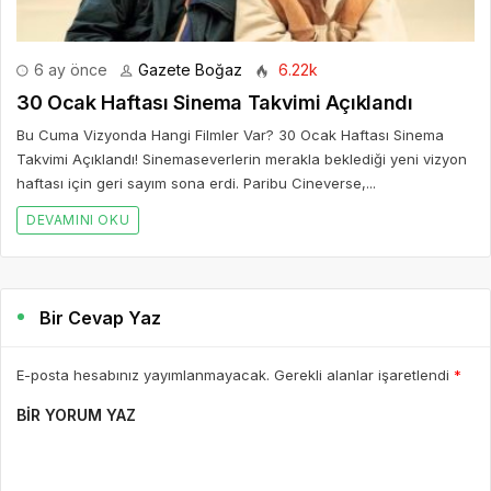
AD *
E-POSTA *
WEBSITE
Yorumu Gönder
Son Yazılar