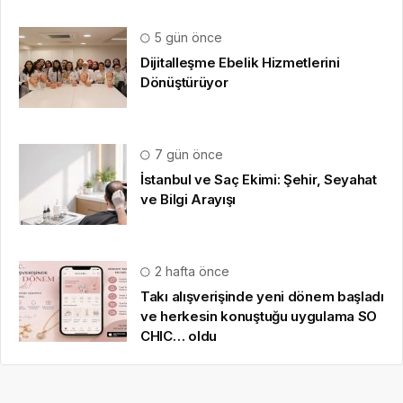
HAKKIMIZDA
Gazete Boğaz
,
09.08.2020
tarihinden beri sizlere anlık,
en güncel, en güvenilir
haberleri özetleyerek
sunmaktadır.