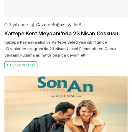
6 ay önce
Gazete Boğaz
6.22k
30 Ocak Haftası Sinema Takvimi Açıklandı
Bu Cuma Vizyonda Hangi Filmler Var? 30 Ocak Haftası Sinema
Takvimi Açıklandı! Sinemaseverlerin merakla beklediği yeni vizyon
haftası için geri sayım sona erdi. Paribu Cineverse,...
DEVAMINI OKU
Bir Cevap Yaz
E-posta hesabınız yayımlanmayacak. Gerekli alanlar işaretlendi
*
BIR YORUM YAZ