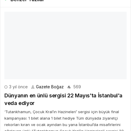
3 yıl önce
Gazete Boğaz
569
Dünyanın en ünlü sergisi 22 Mayıs'ta İstanbul'a
veda ediyor
‘Tutankhamun, Çocuk Kral’ın Hazineleri’ sergisi için büyük final
kampanyası: 1 bilet alana 1 bilet hediye Tüm dünyada ziyaretçi
rekorları kıran ve ocak ayından bu yana İstanbul’da misafirlerini
ağırlayan ünlü “Tutankhamun Çocuk Kral’ın Hazineleri” sergisi 22
Mayıs’ta sona eriyor.
DEVAMINI OKU
4 yıl önce
Gazete Boğaz
761
Mersin’in en renkli festivali 15 Ekim’de
4.