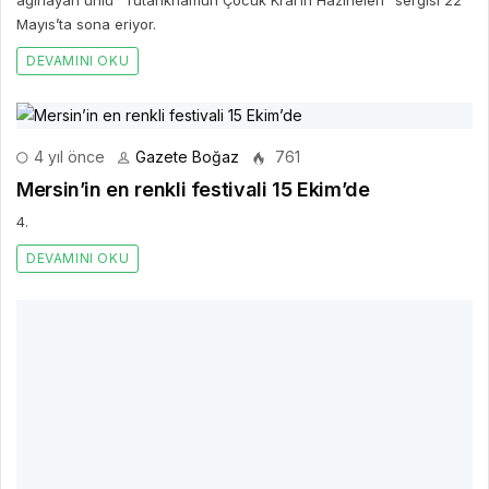
DEVAMINI OKU
3 yıl önce
Gazete Boğaz
558
Kartepe Kent Meydanı'nda 23 Nisan Coşkusu
Kartepe Kaymakamlığı ve Kartepe Belediyesi işbirliğinde
düzenlenen program ile 23 Nisan Ulusal Egemenlik ve Çocuk
Bayramı kutlamaları hafta başı da devam etti.
DEVAMINI OKU