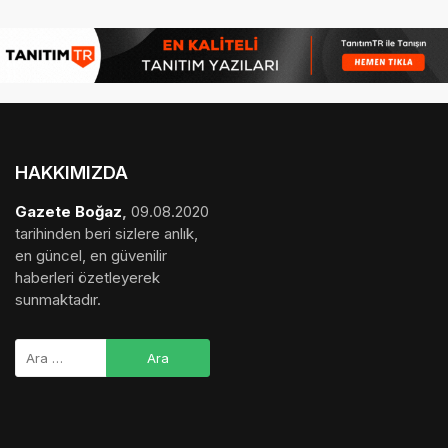
medya sponsorluğu
,
gezi bülteni
,
haber dosyası
,
final
hesaplama
,
bihaber
,
startup
,
sağlıklı
,
eshaber
,
kadın
,
habertr