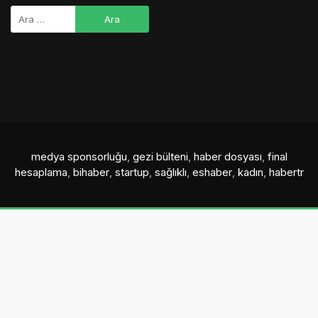
medya sponsorluğu
,
gezi bülteni
,
haber dosyası
,
final
hesaplama
,
bihaber
,
startup
,
sağlıklı
,
eshaber
,
kadın
,
habertr