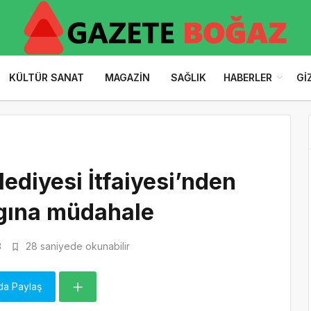
KÜLTÜR SANAT
MAGAZIN
SAĞLIK
HABERLER
GI
ediyesi İtfaiyesi’nden
gına müdahale
3
28 saniyede okunabilir
da Paylaş