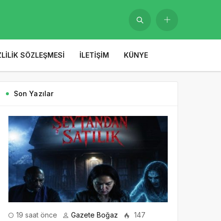
ZLILIK SÖZLEŞMESI
İLETIŞIM
KÜNYE
Son Yazılar
19 saat önce
Gazete Boğaz
147