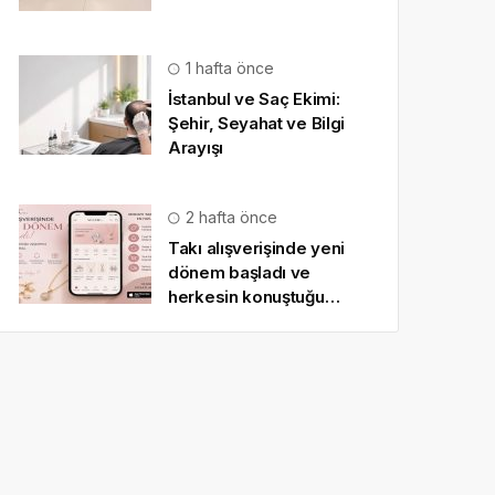
1 hafta önce
İstanbul ve Saç Ekimi:
Şehir, Seyahat ve Bilgi
Arayışı
2 hafta önce
Takı alışverişinde yeni
dönem başladı ve
herkesin konuştuğu
uygulama SO CHIC… oldu