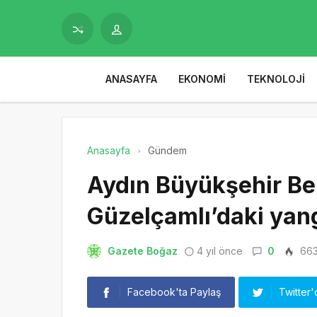
ANASAYFA
EKONOMI
TEKNOLOJI
Anasayfa
Gündem
Aydın Büyükşehir Bel
Güzelçamlı’daki yan
Gazete Boğaz
4 yıl önce
0
66
Facebook'ta Paylaş
Twitter'