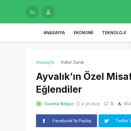
ANASAYFA
EKONOMI
TEKNOLOJI
Anasayfa
Kültür Sanat
Ayvalık’ın Özel Misaf
Eğlendiler
Gazete Boğaz
4 yıl önce
0
65
Facebook'ta Paylaş
Twitter'