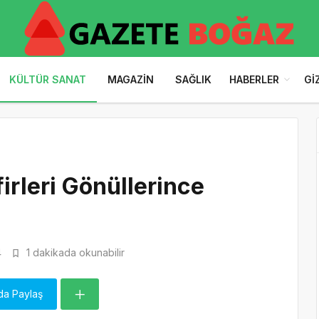
KÜLTÜR SANAT
MAGAZIN
SAĞLIK
HABERLER
GI
irleri Gönüllerince
4
1 dakikada okunabilir
da Paylaş