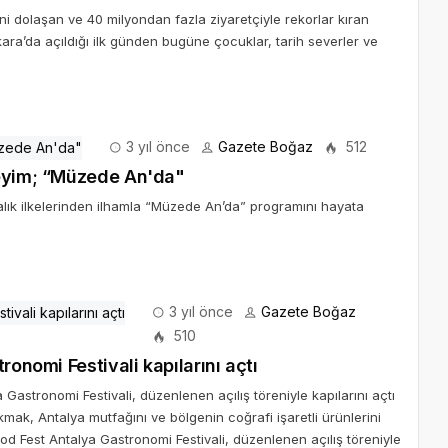
ni dolaşan ve 40 milyondan fazla ziyaretçiyle rekorlar kıran
a’da açıldığı ilk günden bugüne çocuklar, tarih severler ve
3 yıl önce
Gazete Boğaz
512
neyim; “Müzede An'da"
ık ilkelerinden ilhamla “Müzede An’da” programını hayata
3 yıl önce
Gazete Boğaz
510
ronomi Festivali kapılarını açtı
 Gastronomi Festivali, düzenlenen açılış töreniyle kapılarını açtı
mak, Antalya mutfağını ve bölgenin coğrafi işaretli ürünlerini
d Fest Antalya Gastronomi Festivali, düzenlenen açılış töreniyle