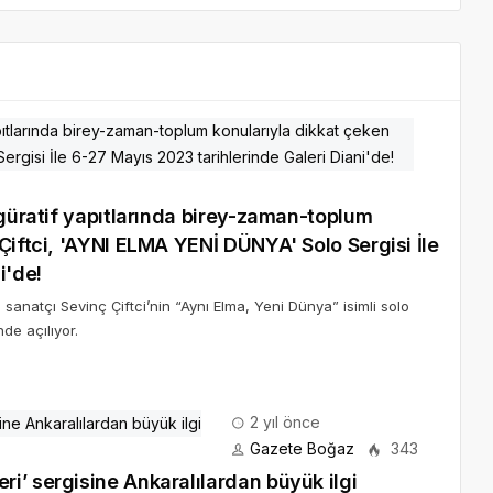
larında birey-zaman-toplum
i'de!
 sanatçı Sevinç Çiftci’nin “Aynı Elma, Yeni Dünya” isimli solo
de açılıyor.
2 yıl önce
Gazete Boğaz
343
i’ sergisine Ankaralılardan büyük ilgi