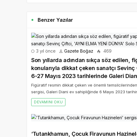
Benzer Yazılar
3 yıl önce
Gazete Boğaz
469
Son yıllarda adından sıkça söz edilen, figüratif yapıt
konularıyla dikkat çeken sanatçı Sevinç Çiftci, 'AYNI ELMA YENİ DÜNYA' Solo Sergisi İle
6-27 Mayıs 2023 tarihlerinde Galeri Dian
Figüratif resmin dikkat çeken ve önemli temsilcilerinden
sergisi, Galeri Diani ev sahipliğinde 6 Mayıs 2023 tarihin
DEVAMINI OKU
‘Tutankhamun, Çocuk Firavunun Hazineler