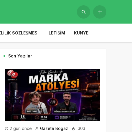
ZLILIK SÖZLEŞMESI
İLETIŞIM
KÜNYE
Son Yazılar
2 gün önce
Gazete Boğaz
303