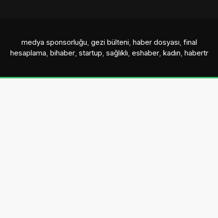
medya sponsorluğu
,
gezi bülteni
,
haber dosyası
,
final
hesaplama
,
bihaber
,
startup
,
sağlıklı
,
eshaber
,
kadın
,
habertr