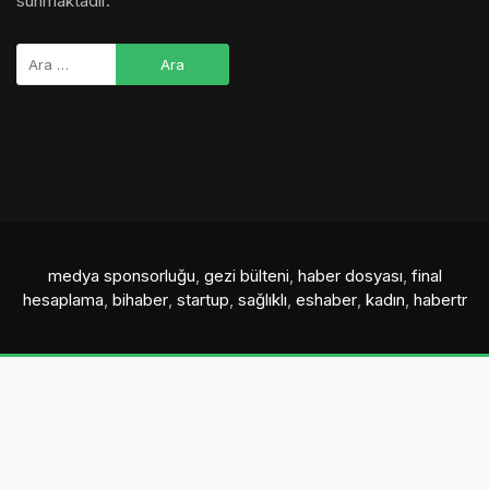
sunmaktadır.
medya sponsorluğu
,
gezi bülteni
,
haber dosyası
,
final
hesaplama
,
bihaber
,
startup
,
sağlıklı
,
eshaber
,
kadın
,
habertr