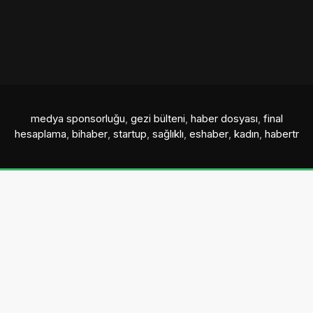
medya sponsorluğu
,
gezi bülteni
,
haber dosyası
,
final
hesaplama
,
bihaber
,
startup
,
sağlıklı
,
eshaber
,
kadın
,
habertr