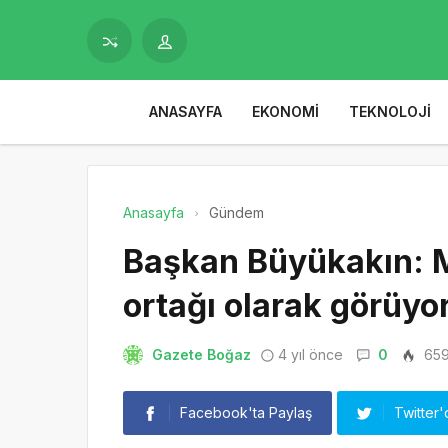
ANASAYFA
EKONOMI
TEKNOLOJI
Anasayfa
Gündem
Başkan Büyükakın: 
ortağı olarak görüyo
Gazete Boğaz
4 yıl önce
0
65
Facebook'ta Paylaş
Twitter'