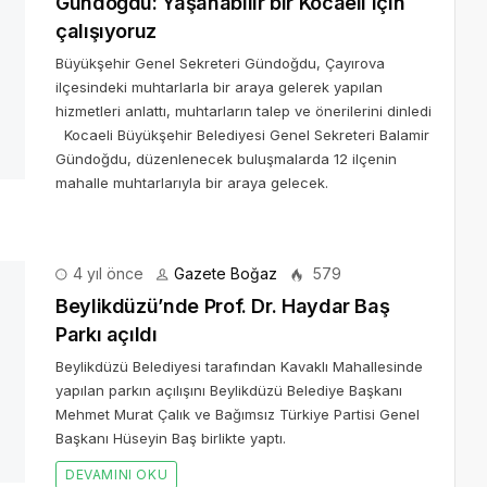
Gündoğdu: Yaşanabilir bir Kocaeli için
çalışıyoruz
Büyükşehir Genel Sekreteri Gündoğdu, Çayırova
ilçesindeki muhtarlarla bir araya gelerek yapılan
hizmetleri anlattı, muhtarların talep ve önerilerini dinledi
Kocaeli Büyükşehir Belediyesi Genel Sekreteri Balamir
Gündoğdu, düzenlenecek buluşmalarda 12 ilçenin
mahalle muhtarlarıyla bir araya gelecek.
4 yıl önce
Gazete Boğaz
579
Beylikdüzü’nde Prof. Dr. Haydar Baş
Parkı açıldı
Beylikdüzü Belediyesi tarafından Kavaklı Mahallesinde
yapılan parkın açılışını Beylikdüzü Belediye Başkanı
Mehmet Murat Çalık ve Bağımsız Türkiye Partisi Genel
Başkanı Hüseyin Baş birlikte yaptı.
DEVAMINI OKU