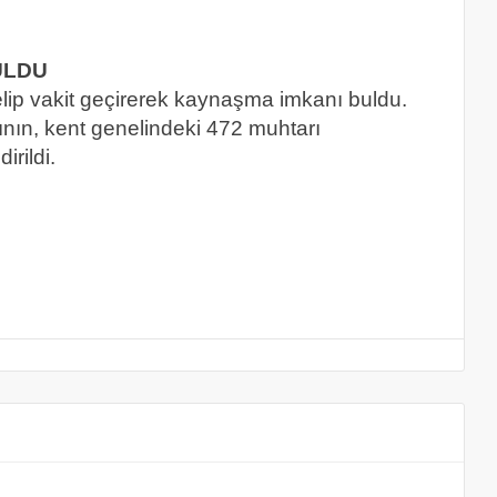
ULDU
elip vakit geçirerek kaynaşma imkanı buldu.
nın, kent genelindeki 472 muhtarı
rildi.