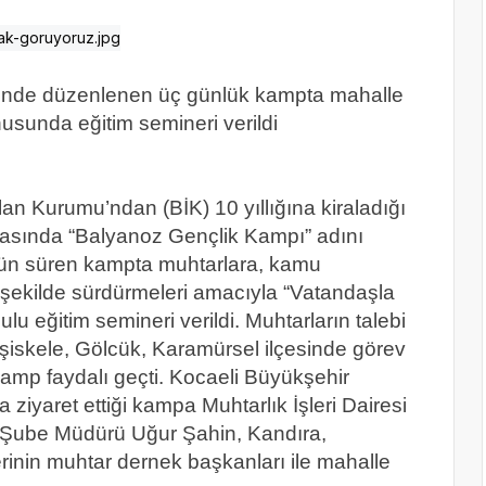
sinde düzenlenen üç günlük kampta mahalle
nusunda eğitim semineri verildi
an Kurumu’ndan (BİK) 10 yıllığına kiraladığı
rasında “Balyanoz Gençlik Kampı” adını
ç gün süren kampta muhtarlara, kamu
ir şekilde sürdürmeleri amacıyla “Vatandaşla
onulu eğitim semineri verildi. Muhtarların talebi
aşiskele, Gölcük, Karamürsel ilçesinde görev
kamp faydalı geçti. Kocaeli Büyükşehir
ziyaret ettiği kampa Muhtarlık İşleri Dairesi
 Şube Müdürü Uğur Şahin, Kandıra,
rinin muhtar dernek başkanları ile mahalle