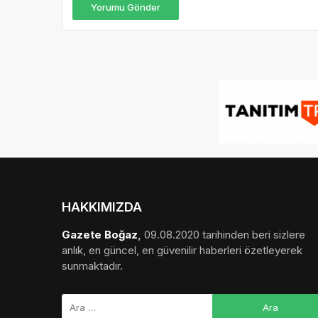
Yorumu Gönder
HAKKIMIZDA
Gazete Boğaz
,
09.08.2020 tarihinden beri sizlere
anlık, en güncel, en güvenilir haberleri özetleyerek
sunmaktadır.