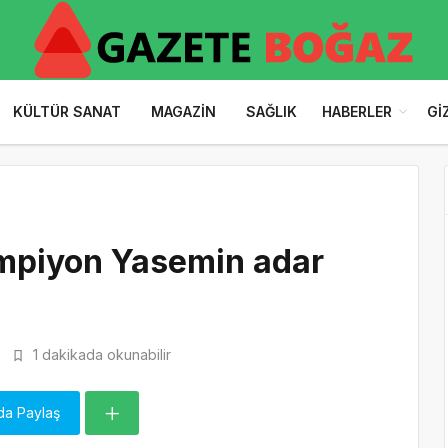
KÜLTÜR SANAT
MAGAZIN
SAĞLIK
HABERLER
GI
mpiyon Yasemin adar
1 dakikada okunabilir
da Paylaş