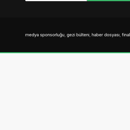
medya sponsorluğu
,
gezi bülteni
,
haber dosyası
,
fin