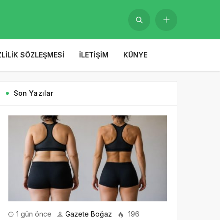
ZLILIK SÖZLEŞMESI
İLETIŞIM
KÜNYE
Son Yazılar
1 gün önce
Gazete Boğaz
196