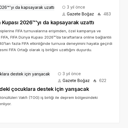
3 yıl önce
Gazete Boğaz
483
nya Kupası 2026™'yı da kapsayarak uzattı
ahiplerine FIFA turnuvalarına erişimden, özel kampanya ve
IFA, FIFA Dünya Kupası 2026™’da taraftarlara online bağlantılı
’tan fazla FIFA etkinliğinde turnuva deneyimini hayata geçirdi
smi FIFA Ortağı olarak iş birliğini uzattığını duyurdu.
3 yıl önce
Gazete Boğaz
622
ndeki çocuklara destek için yarışacak
nüllüleri Vakfı (TOG) iş birliği ile deprem bölgesindeki
nliyor.