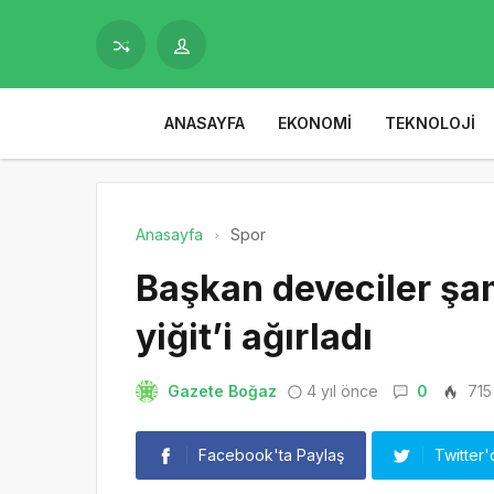
ANASAYFA
EKONOMI
TEKNOLOJI
Anasayfa
Spor
Başkan deveciler şa
yiğit’i ağırladı
Gazete Boğaz
4 yıl önce
0
715
Facebook'ta Paylaş
Twitter'