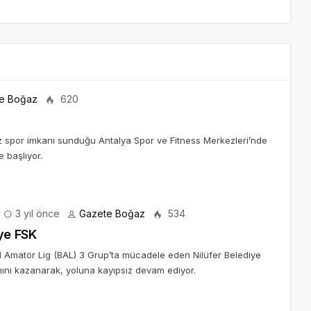
e Boğaz
620
iz spor imkanı sunduğu Antalya Spor ve Fitness Merkezleri’nde
e başlıyor.
3 yıl önce
Gazete Boğaz
534
iye FSK
l Amatör Lig (BAL) 3 Grup’ta mücadele eden Nilüfer Belediye
mını kazanarak, yoluna kayıpsız devam ediyor.