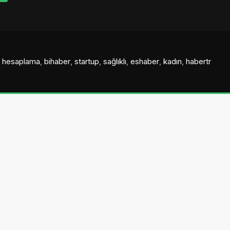
al hesaplama
,
bihaber
,
startup
,
sağlıklı
,
eshaber
,
kadın
,
habertr