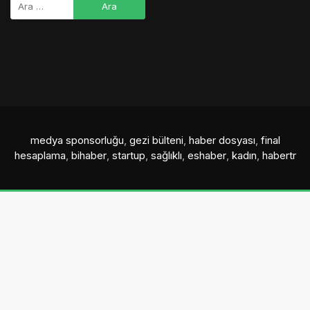
medya sponsorluğu
,
gezi bülteni
,
haber dosyası
,
final
hesaplama
,
bihaber
,
startup
,
sağlıklı
,
eshaber
,
kadın
,
habertr