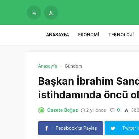
ANASAYFA
EKONOMI
TEKNOLOJI
Anasayfa
Gündem
Başkan İbrahim Sand
istihdamında öncü 
Gazete Boğaz
2 yıl önce
0
38
Facebook'ta Paylaş
Twitter'