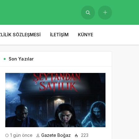
ZLILIK SÖZLEŞMESI
İLETIŞIM
KÜNYE
Son Yazılar
1 gün önce
Gazete Boğaz
223