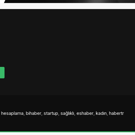
al hesaplama
,
bihaber
,
startup
,
sağlıklı
,
eshaber
,
kadın
,
habertr