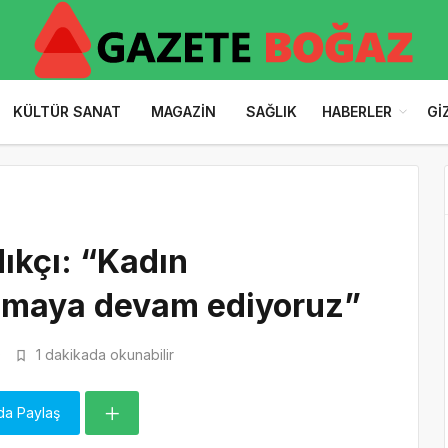
KÜLTÜR SANAT
MAGAZIN
SAĞLIK
HABERLER
GI
ıkçı: “Kadın
olmaya devam ediyoruz”
0
1 dakikada okunabilir
da Paylaş