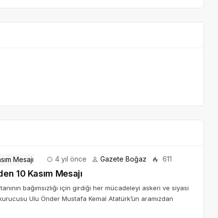
4 yıl önce
Gazete Boğaz
611
den 10 Kasım Mesajı
anının bağımsızlığı için girdiği her mücadeleyi askeri ve siyasi
n kurucusu Ulu Önder Mustafa Kemal Atatürk’ün aramızdan