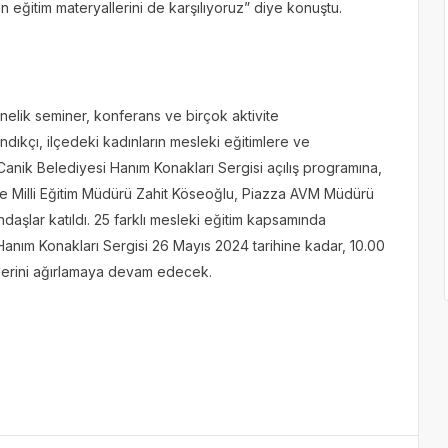
zin eğitim materyallerini de karşılıyoruz” diye konuştu.
nelik seminer, konferans ve birçok aktivite
dıkçı, ilçedeki kadınların mesleki eğitimlere ve
. Canik Belediyesi Hanım Konakları Sergisi açılış programına,
çe Milli Eğitim Müdürü Zahit Köseoğlu, Piazza AVM Müdürü
ndaşlar katıldı. 25 farklı mesleki eğitim kapsamında
 Hanım Konakları Sergisi 26 Mayıs 2024 tarihine kadar, 10.00
ilerini ağırlamaya devam edecek.