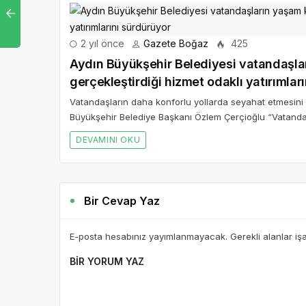
2 yıl önce
Gazete Boğaz
425
Aydın Büyükşehir Belediyesi vatandaşlar
gerçekleştirdiği hizmet odaklı yatırımlar
Vatandaşların daha konforlu yollarda seyahat etmesini s
Büyükşehir Belediye Başkanı Özlem Çerçioğlu “Vatandaş
DEVAMINI OKU
Bir Cevap Yaz
E-posta hesabınız yayımlanmayacak. Gerekli alanlar iş
BIR YORUM YAZ