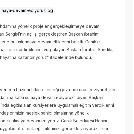
tihdamına yönelik projeler gerçekleştirmeye devam
arı Sergisi’nin açılışı gerçekleştiren Başkan İbrahim
mlerle buluşturmaya devam ettiklerini belirtti. Canik’e
asitesini arttırdıklarını vurgulayan Başkan İbrahim Sandıkçı,
iş hayatına kazandırıyoruz” ifadelerinde bulundu.
erlerin hazırladıkları el emeği göz nuru ürünler ziyaretçiler
stihdamına katkı sumaya devam ediyoruz” diyen Başkan
nda eğitim alan kursiyerlere uygulamalı eğitim verdiklerini
rdeşlerimizin meslek sahibi olmalarına yönelik
da öncü olmaya devam ediyoruz. Canik Belediyesi Hanım
uygulamalı olarak eğitimlerimizi gerçekleştiriyoruz. Tüm