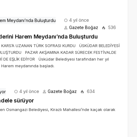
4 yıl önce
Gazete Boğaz
536
etlerini Harem Meydanı’nda Buluşturdu
N KARS’A UZANAN TÜRK SOFRASI KURDU ÜSKÜDAR BELEDİYESİ
 BULUŞTURDU PAZAR AKŞAMINA KADAR SÜRECEK FESTİVALDE
E EŞLİK EDİYOR Üsküdar Belediyesi tarafından her yıl
i' Harem meydanında başladı.
4 yıl önce
Gazete Boğaz
634
dele sürüyor
n Osmangazi Belediyesi, Kirazlı Mahallesi’nde kaçak olarak