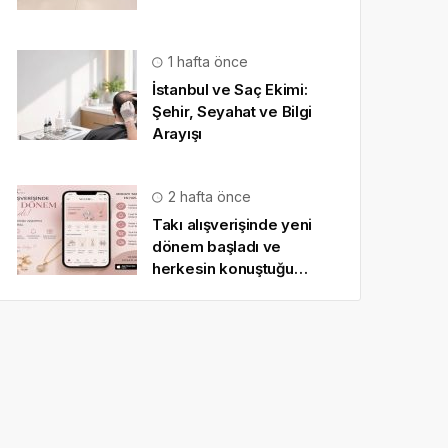
1 hafta önce
İstanbul ve Saç Ekimi:
Şehir, Seyahat ve Bilgi
Arayışı
2 hafta önce
Takı alışverişinde yeni
dönem başladı ve
herkesin konuştuğu
uygulama SO CHIC… oldu