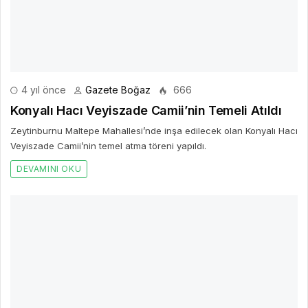
IF Wedding Fashion İzmir – Gelinlik, Damatlık ve Abiye Giyim Fuarı
22 Kasım’da Fuar İzmir’de 16.
DEVAMINI OKU
Bir Cevap Yaz
E-posta hesabınız yayımlanmayacak. Gerekli alanlar işaretlendi
*
BIR YORUM YAZ
AD *
E-POSTA *