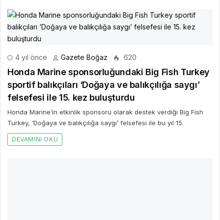
Honda Marine’in etkinlik sponsoru olarak destek verdiği Big Fish
Turkey, ‘Doğaya ve balıkçılığa saygı’ felsefesi ile bu yıl 15.
DEVAMINI OKU
4 yıl önce
Gazete Boğaz
666
Konyalı Hacı Veyiszade Camii’nin Temeli Atıldı
Zeytinburnu Maltepe Mahallesi’nde inşa edilecek olan Konyalı Hacı
Veyiszade Camii’nin temel atma töreni yapıldı.
DEVAMINI OKU
4 yıl önce
Gazete Boğaz
476
IF Wedding Fashion İzmir fuarı 22 Kasım’da
açılıyor