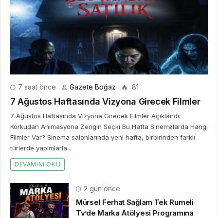
7 gün önce
İstanbul ve Saç Ekimi: Şehir, Seyahat
ve Bilgi Arayışı
2 hafta önce
Takı alışverişinde yeni dönem başladı
ve herkesin konuştuğu uygulama SO
CHIC… oldu