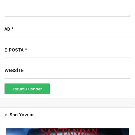
7 saat önce
Gazete Boğaz
81
7 Ağustos Haftasında Vizyona Girecek Filmler
7 Ağustos Haftasında Vizyona Girecek Filmler Açıklandı:
Korkudan Animasyona Zengin Seçki Bu Hafta Sinemalarda Hangi
Filmler Var? Sinema salonlarında yeni hafta, birbirinden farklı
türlerde yapımlarla...
DEVAMINI OKU
2 gün önce
Mürsel Ferhat Sağlam Tek Rumeli
Tv’de Marka Atölyesi Programına
Konuk Oldu
5 gün önce
Dijitalleşme Ebelik Hizmetlerini
Dönüştürüyor