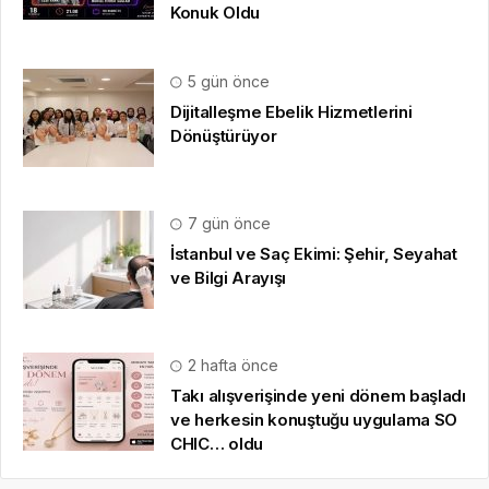
HAKKIMIZDA
Gazete Boğaz
,
09.08.2020
tarihinden beri sizlere anlık,
en güncel, en güvenilir
haberleri özetleyerek
sunmaktadır.
medya sponsorluğu
,
gezi bülteni
,
haber dosyası
,
final
hesaplama
,
bihaber
,
startup
,
sağlıklı
,
eshaber
,
kadın
,
habertr