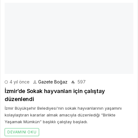
4 yıl önce
Gazete Boğaz
597
İzmir’de Sokak hayvanları için çalıştay
düzenlendi
İzmir Büyükşehir Belediyesi'nin sokak hayvanlarının yaşamını
kolaylaştıran kararlar almak amacıyla düzenlediği “Birlikte
Yaşamak Mümkün” başlıklı çalıştay başladı.
DEVAMINI OKU
4 yıl önce
Gazete Boğaz
620
Honda Marine sponsorluğundaki Big Fish Turkey
sportif balıkçıları ‘Doğaya ve balıkçılığa saygı’
felsefesi ile 15. kez buluşturdu