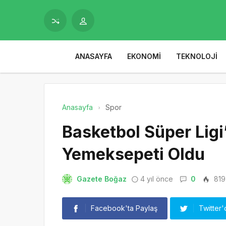
ANASAYFA
EKONOMI
TEKNOLOJI
Anasayfa
Spor
Basketbol Süper Lig
Yemeksepeti Oldu
Gazete Boğaz
4 yıl önce
0
819
Facebook'ta Paylaş
Twitter'