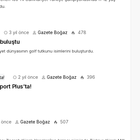
du.
3 yıl önce
Gazete Boğaz
478
 buluştu
et dünyasının golf tutkunu isimlerini buluşturdu.
2 yıl önce
Gazete Boğaz
396
ort Plus’ta!
l önce
Gazete Boğaz
507