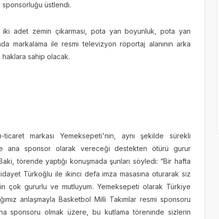
na sponsorluğu üstlendi.
iki adet zemin çıkarması, pota yan boyunluk, pota yan
da markalama ile resmi televizyon röportaj alanının arka
i haklara sahip olacak.
ticaret markası Yemeksepeti'nin, aynı şekilde sürekli
ne ana sponsor olarak vereceği destekten ötürü gurur
i, törende yaptığı konuşmada şunları söyledi: “Bir hafta
dayet Türkoğlu ile ikinci defa imza masasına oturarak siz
için çok gururlu ve mutluyum. Yemeksepeti olarak Türkiye
ğımız anlaşmayla Basketbol Milli Takımlar resmi sponsoru
ana sponsoru olmak üzere, bu kutlama töreninde sizlerin