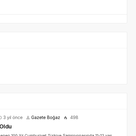
3 yıl önce
Gazete Boğaz
498
 Oldu
lenen 100 Yıl Cumhuriyet Türkiye Şampiyonasında 11-12 yaş