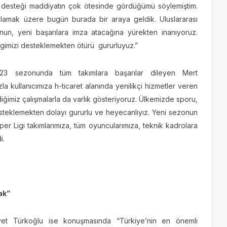
desteği maddiyatın çok ötesinde gördüğümü söylemiştim.
alamak üzere bugün burada bir araya geldik. Uluslararası
nun, yeni başarılara imza atacağına yürekten inanıyoruz.
igimizi desteklemekten ötürü gururluyuz.”
23 sezonunda tüm takımlara başarılar dileyen Mert
a kullanıcımıza h-ticaret alanında yenilikçi hizmetler veren
iğimiz çalışmalarla da varlık gösteriyoruz. Ülkemizde sporu,
steklemekten dolayı gururlu ve heyecanlıyız. Yeni sezonun
r Ligi takımlarımıza, tüm oyuncularımıza, teknik kadrolara
di.
ak”
et Türkoğlu ise konuşmasında “Türkiye’nin en önemli