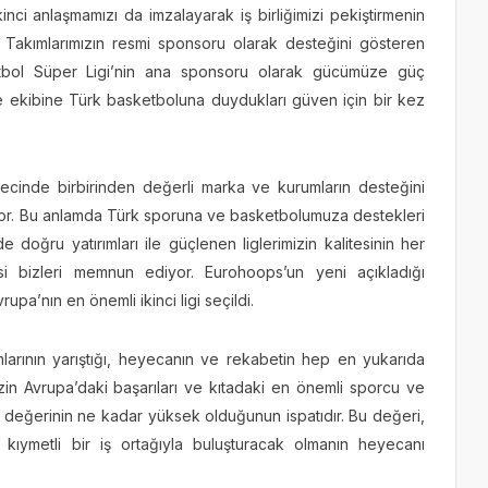
nci anlaşmamızı da imzalayarak iş birliğimizi pekiştirmenin
i Takımlarımızın resmi sponsoru olarak desteğini gösteren
bol Süper Ligi’nin ana sponsoru olarak gücümüze güç
 ekibine Türk basketboluna duydukları güven için bir kez
ecinde birbirinden değerli marka ve kurumların desteğini
or. Bu anlamda Türk sporuna ve basketbolumuza destekleri
e doğru yatırımları ile güçlenen liglerimizin kalitesinin her
i bizleri memnun ediyor. Eurohoops’un yeni açıkladığı
a’nın en önemli ikinci ligi seçildi.
mlarının yarıştığı, heyecanın ve rekabetin hep en yukarıda
zin Avrupa’daki başarıları ve kıtadaki en önemli sporcu ve
ka değerinin ne kadar yüksek olduğunun ispatıdır. Bu değeri,
 kıymetli bir iş ortağıyla buluşturacak olmanın heyecanı