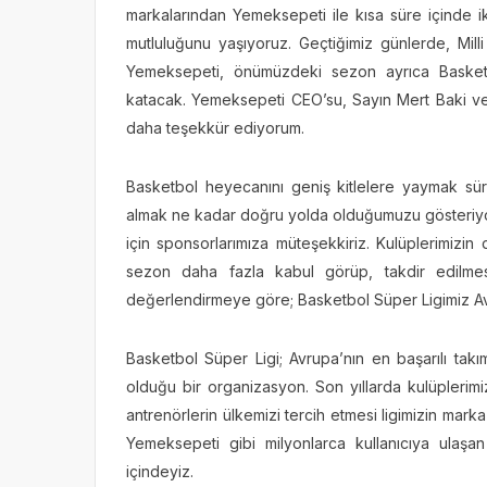
markalarından Yemeksepeti ile kısa süre içinde iki
mutluluğunu yaşıyoruz. Geçtiğimiz günlerde, Mill
Yemeksepeti, önümüzdeki sezon ayrıca Basket
katacak. Yemeksepeti CEO’su, Sayın Mert Baki ve
daha teşekkür ediyorum.
Basketbol heyecanını geniş kitlelere yaymak sür
almak ne kadar doğru yolda olduğumuzu gösteriy
için sponsorlarımıza müteşekkiriz. Kulüplerimizin d
sezon daha fazla kabul görüp, takdir edilmes
değerlendirmeye göre; Basketbol Süper Ligimiz Avrup
Basketbol Süper Ligi; Avrupa’nın en başarılı takı
olduğu bir organizasyon. Son yıllarda kulüplerimi
antrenörlerin ülkemizi tercih etmesi ligimizin mar
Yemeksepeti gibi milyonlarca kullanıcıya ulaşan
içindeyiz.