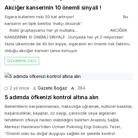
Akciğer kanserinin 10 önemli sinyali !
Sigara kullanımı riski 20 kat artırıyor! Bu
kanserin en tipik belirtisi ‘inatçı öksürük’
Riskli gruptaysanız her yıl mutlaka… AKCİĞER
KANSERİNİN 10 ÖNEMLİ SİNYALİ! Dünyada her yıl 2 milyondan
fazla ülkemizde de 40 bin kişiye, sigaranın en önemli risk faktörü
olduğu akciğer kanseri tanısı konuyor.
DEVAMINI OKU
2 yıl önce
Gazete Boğaz
384
5 adımda öfkenizi kontrol altına alın
Beklentilerin karşılanmaması, haksızlığa uğramak, kültürel baskılar,
başarısızlıklar, kayıplar, öz saygı, çaresizlik veya algılanan
tehditlerin öfkeye neden olabildiğini belirten Anadolu Sağlık
Merkezi Hastanesi’nden Uzman Psikolog Ezgi Dokuzlu Tezel,
“Önemli olan bu doğal duyguyu sağlıklı bir şekilde kontrol