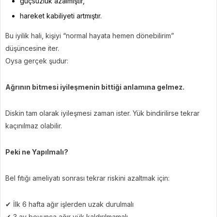
güçsüzlük azalmıştır,
hareket kabiliyeti artmıştır.
Bu iyilik hali, kişiyi “normal hayata hemen dönebilirim”
düşüncesine iter.
Oysa gerçek şudur:
Ağrının bitmesi iyileşmenin bittiği anlamına gelmez.
Diskin tam olarak iyileşmesi zaman ister. Yük bindirilirse tekrar
kaçınılmaz olabilir.
Peki ne Yapılmalı?
Bel fıtığı ameliyatı sonrası tekrar riskini azaltmak için:
✔ İlk 6 hafta ağır işlerden uzak durulmalı
✔ 3 ay boyunca ağır yük kaldırılmamalı