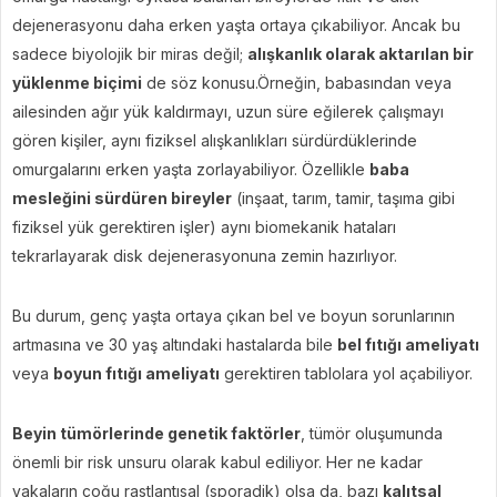
dejenerasyonu daha erken yaşta ortaya çıkabiliyor. Ancak bu
sadece biyolojik bir miras değil;
alışkanlık olarak aktarılan bir
yüklenme biçimi
de söz konusu.Örneğin, babasından veya
ailesinden ağır yük kaldırmayı, uzun süre eğilerek çalışmayı
gören kişiler, aynı fiziksel alışkanlıkları sürdürdüklerinde
omurgalarını erken yaşta zorlayabiliyor. Özellikle
baba
mesleğini sürdüren bireyler
(inşaat, tarım, tamir, taşıma gibi
fiziksel yük gerektiren işler) aynı biomekanik hataları
tekrarlayarak disk dejenerasyonuna zemin hazırlıyor.
Bu durum, genç yaşta ortaya çıkan bel ve boyun sorunlarının
artmasına ve 30 yaş altındaki hastalarda bile
bel fıtığı ameliyatı
veya
boyun fıtığı ameliyatı
gerektiren tablolara yol açabiliyor.
Beyin tümörlerinde genetik faktörler
, tümör oluşumunda
önemli bir risk unsuru olarak kabul ediliyor. Her ne kadar
vakaların çoğu rastlantısal (sporadik) olsa da, bazı
kalıtsal