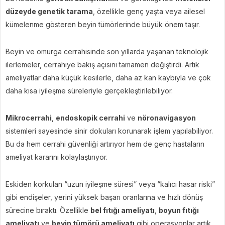
düzeyde genetik tarama
, özellikle genç yaşta veya ailesel
kümelenme gösteren beyin tümörlerinde büyük önem taşır.
Beyin ve omurga cerrahisinde son yıllarda yaşanan teknolojik
ilerlemeler, cerrahiye bakış açısını tamamen değiştirdi. Artık
ameliyatlar daha küçük kesilerle, daha az kan kaybıyla ve çok
daha kısa iyileşme süreleriyle gerçekleştirilebiliyor.
Mikrocerrahi
,
endoskopik cerrahi
ve
nöronavigasyon
sistemleri sayesinde sinir dokuları korunarak işlem yapılabiliyor.
Bu da hem cerrahi güvenliği artırıyor hem de genç hastaların
ameliyat kararını kolaylaştırıyor.
Eskiden korkulan “uzun iyileşme süresi” veya “kalıcı hasar riski”
gibi endişeler, yerini yüksek başarı oranlarına ve hızlı dönüş
sürecine bıraktı. Özellikle
bel fıtığı ameliyatı
,
boyun fıtığı
ameliyatı
ve
beyin tümörü ameliyatı
gibi operasyonlar artık