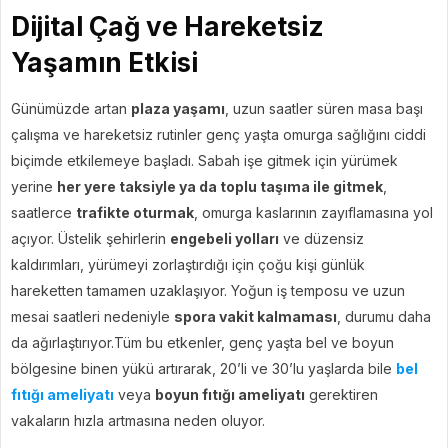
Dijital Çağ ve Hareketsiz
Yaşamın Etkisi
Günümüzde artan
plaza yaşamı
, uzun saatler süren masa başı
çalışma ve hareketsiz rutinler genç yaşta omurga sağlığını ciddi
biçimde etkilemeye başladı. Sabah işe gitmek için yürümek
yerine
her yere taksiyle ya da toplu taşıma ile gitmek
,
saatlerce
trafikte oturmak
, omurga kaslarının zayıflamasına yol
açıyor. Üstelik şehirlerin
engebeli yolları
ve düzensiz
kaldırımları, yürümeyi zorlaştırdığı için çoğu kişi günlük
hareketten tamamen uzaklaşıyor. Yoğun iş temposu ve uzun
mesai saatleri nedeniyle
spora vakit kalmaması
, durumu daha
da ağırlaştırıyor.Tüm bu etkenler, genç yaşta bel ve boyun
bölgesine binen yükü artırarak, 20’li ve 30’lu yaşlarda bile
bel
fıtığı ameliyatı
veya
boyun fıtığı ameliyatı
gerektiren
vakaların hızla artmasına neden oluyor.