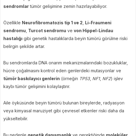
sendromlar
tümör gelişimine zemin hazırlayabiliyor.
Özellikle
Neurofibromatozis tip 1 ve 2
,
Li-Fraumeni
sendromu
,
Turcot sendromu
ve
von Hippel-Lindau
hastalığı
gibi genetik hastalıklarda beyin tümörü görülme riski
belirgin şekilde artar.
Bu sendromlarda DNA onarım mekanizmalarındaki bozukluklar,
hücre çoğalmasını kontrol eden genlerdeki mutasyonlar ve
tümör baskılayıcı genlerin
(örneğin
TP53
,
NF1
,
NF2
) işlev
kaybı tümör gelişimini kolaylaştırır.
Aile öyküsünde beyin tümörü bulunan bireylerde, radyasyon
veya kimyasal maruziyet gibi çevresel etkenler riski daha da
yükseltebilir.
Bu nedenle
genetik danışmanlık
ve gerektiğinde
moleküler