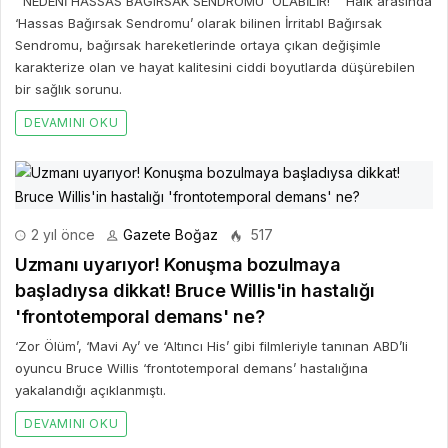
NEDENİ HASSAS BAĞIRSAK SENDROMU OLABİLİR! Halk arasında
‘Hassas Bağırsak Sendromu’ olarak bilinen İrritabl Bağırsak
Sendromu, bağırsak hareketlerinde ortaya çıkan değişimle
karakterize olan ve hayat kalitesini ciddi boyutlarda düşürebilen
bir sağlık sorunu.
DEVAMINI OKU
2 yıl önce
Gazete Boğaz
517
Uzmanı uyarıyor! Konuşma bozulmaya
başladıysa dikkat! Bruce Willis'in hastalığı
'frontotemporal demans' ne?
‘Zor Ölüm’, ‘Mavi Ay’ ve ‘Altıncı His’ gibi filmleriyle tanınan ABD’li
oyuncu Bruce Willis ‘frontotemporal demans’ hastalığına
yakalandığı açıklanmıştı.
DEVAMINI OKU