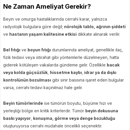
Ne Zaman Ameliyat Gerekir?
Beyin ve omurga hastalıklarında cerrahi karar, yalnızca
radyolojik bulgulara göre değil;
nörolojik tablo, ağrının şiddeti
ve
hastanın yaşam kalitesine etkisi
dikkate alınarak verilir.
Bel fıtığı
ve
boyun fıtığı
durumlarında ameliyat, genellikle ilaç,
fizik tedavi veya istirahat gibi yöntemlerle düzelmeyen, hatta
giderek kötüleşen vakalarda gündeme gelir. Özellikle
bacak
veya kolda güçsüzlük
,
hissetme kaybı
,
idrar ya da dışkı
kontrolünün bozulması
gibi sinir basısına işaret eden bulgular
varsa, cerrahi tedavi kaçınılmaz hale gelir.
Beyin tümörlerinde
ise tümörün boyutu, büyüme hızı ve
yerleştiği bölge en kritik kriterlerdir. Tümör
beyin dokusuna
baskı yapıyor
,
konuşma, görme veya denge bozukluğu
oluşturuyorsa cerrahi müdahale öncelikli seçenektir.