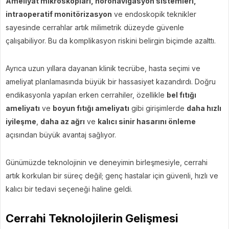
Ameliyat mikroskopları, nöronavigasyon sistemleri,
intraoperatif monitörizasyon
ve endoskopik teknikler
sayesinde cerrahlar artık milimetrik düzeyde güvenle
çalışabiliyor. Bu da komplikasyon riskini belirgin biçimde azalttı.
Ayrıca uzun yıllara dayanan klinik tecrübe, hasta seçimi ve
ameliyat planlamasında büyük bir hassasiyet kazandırdı. Doğru
endikasyonla yapılan erken cerrahiler, özellikle
bel fıtığı
ameliyatı
ve
boyun fıtığı ameliyatı
gibi girişimlerde
daha hızlı
iyileşme
,
daha az ağrı
ve
kalıcı sinir hasarını önleme
açısından büyük avantaj sağlıyor.
Günümüzde teknolojinin ve deneyimin birleşmesiyle, cerrahi
artık korkulan bir süreç değil; genç hastalar için güvenli, hızlı ve
kalıcı bir tedavi seçeneği haline geldi.
Cerrahi Teknolojilerin Gelişmesi