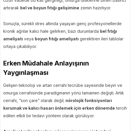
Uzun vadede bu kas gerginliği, omurga disklerine binen basıncı
artırarak
bel ve boyun fıtığı gelişimine
zemin hazırlıyor.
Sonuçta, sürekli stres altında yaşayan genç profesyonellerde
kronik ağrılar kalıcı hale gelirken, bazı durumlarda
bel fıtığı
ameliyatı
veya
boyun fıtığı ameliyatı
gerektiren ileri tablolar
ortaya çıkabiliyor.
Erken Müdahale Anlayışının
Yaygınlaşması
Gelişen teknoloji ve artan cerrahi tecrübe sayesinde beyin ve
omurga cerrahisinde paradigmanın yönü tamamen değişti. Artık
cerrahi, “son çare” olarak değil;
nörolojik fonksiyonları
korumak ve kalıcı hasarı önlemek için erken dönemde
tercih
edilen etkili bir tedavi yöntemi olarak görülüyor.