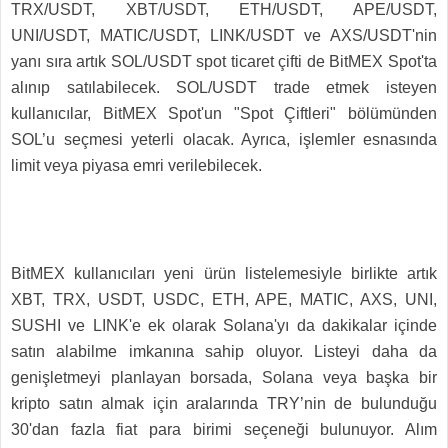
TRX/USDT, XBT/USDT, ETH/USDT, APE/USDT,
UNI/USDT, MATIC/USDT, LINK/USDT ve AXS/USDT'nin
yanı sıra artık SOL/USDT spot ticaret çifti de BitMEX Spot'ta
alınıp satılabilecek. SOL/USDT trade etmek isteyen
kullanıcılar, BitMEX Spot'un "Spot Çiftleri" bölümünden
SOL’u seçmesi yeterli olacak. Ayrıca, işlemler esnasında
limit veya piyasa emri verilebilecek.
BitMEX kullanıcıları yeni ürün listelemesiyle birlikte artık
XBT, TRX, USDT, USDC, ETH, APE, MATIC, AXS, UNI,
SUSHI ve LINK'e ek olarak Solana'yı da dakikalar içinde
satın alabilme imkanına sahip oluyor. Listeyi daha da
genişletmeyi planlayan borsada, Solana veya başka bir
kripto satın almak için aralarında TRY’nin de bulunduğu
30'dan fazla fiat para birimi seçeneği bulunuyor. Alım