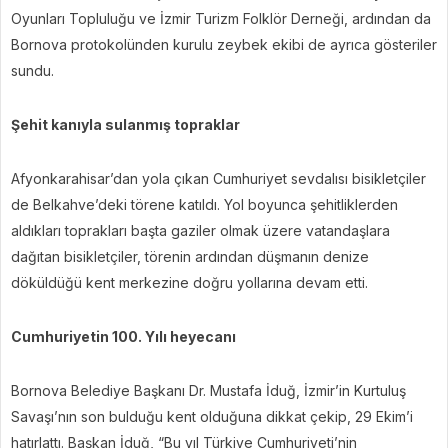
Oyunları Topluluğu ve İzmir Turizm Folklör Derneği, ardından da
Bornova protokolünden kurulu zeybek ekibi de ayrıca gösteriler
sundu.
Şehit kanıyla sulanmış topraklar
Afyonkarahisar’dan yola çıkan Cumhuriyet sevdalısı bisikletçiler
de Belkahve’deki törene katıldı. Yol boyunca şehitliklerden
aldıkları toprakları başta gaziler olmak üzere vatandaşlara
dağıtan bisikletçiler, törenin ardından düşmanın denize
döküldüğü kent merkezine doğru yollarına devam etti.
Cumhuriyetin 100. Yılı heyecanı
Bornova Belediye Başkanı Dr. Mustafa İduğ, İzmir’in Kurtuluş
Savaşı’nın son bulduğu kent olduğuna dikkat çekip, 29 Ekim’i
hatırlattı. Başkan İduğ, “Bu yıl Türkiye Cumhuriyeti’nin