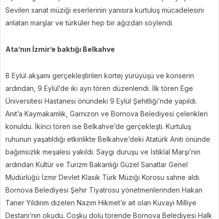
Sevilen sanat müziği eserlerinin yanısıra kurtuluş mücadelesini
anlatan marşlar ve türküler hep bir ağızdan söylendi.
Ata’nın İzmir’e baktığı Belkahve
8 Eylül akşamı gerçekleştirilen kortej yürüyüşü ve konserin
ardından, 9 Eylül’de iki ayrı tören düzenlendi. İlk tören Ege
Üniversitesi Hastanesi önündeki 9 Eylül Şehitliği’nde yapıldı.
Anıt’a Kaymakamlık, Garnizon ve Bornova Belediyesi çelenkleri
konuldu. İkinci tören ise Belkahve’de gerçekleşti. Kurtuluş
ruhunun yaşatıldığı etkinlikte Belkahve’deki Atatürk Anıtı önünde
bağımsızlık meşalesi yakıldı. Saygı duruşu ve İstiklal Marşı’nın
ardından Kültür ve Turizm Bakanlığı Güzel Sanatlar Genel
Müdürlüğü İzmir Devlet Klasik Türk Müziği Korosu sahne aldı.
Bornova Belediyesi Şehir Tiyatrosu yönetmenlerinden Hakan
Taner Yıldırım dizeleri Nazım Hikmet’e ait olan Kuvayi Milliye
Destanı’nın okudu. Coşku dolu törende Bornova Belediyesi Halk