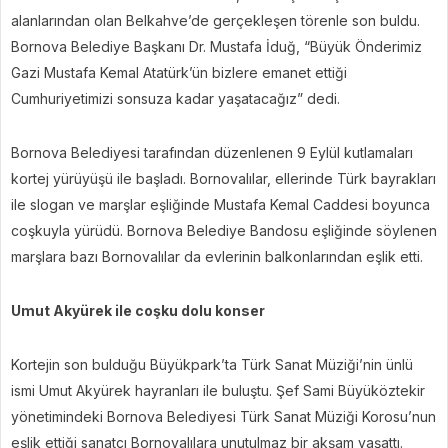
alanlarından olan Belkahve’de gerçekleşen törenle son buldu.
Bornova Belediye Başkanı Dr. Mustafa İduğ, “Büyük Önderimiz
Gazi Mustafa Kemal Atatürk’ün bizlere emanet ettiği
Cumhuriyetimizi sonsuza kadar yaşatacağız” dedi.
Bornova Belediyesi tarafından düzenlenen 9 Eylül kutlamaları
kortej yürüyüşü ile başladı. Bornovalılar, ellerinde Türk bayrakları
ile slogan ve marşlar eşliğinde Mustafa Kemal Caddesi boyunca
coşkuyla yürüdü. Bornova Belediye Bandosu eşliğinde söylenen
marşlara bazı Bornovalılar da evlerinin balkonlarından eşlik etti.
Umut Akyürek ile coşku dolu konser
Kortejin son bulduğu Büyükpark’ta Türk Sanat Müziği’nin ünlü
ismi Umut Akyürek hayranları ile buluştu. Şef Sami Büyüköztekir
yönetimindeki Bornova Belediyesi Türk Sanat Müziği Korosu’nun
eşlik ettiği sanatçı Bornovalılara unutulmaz bir akşam yaşattı.