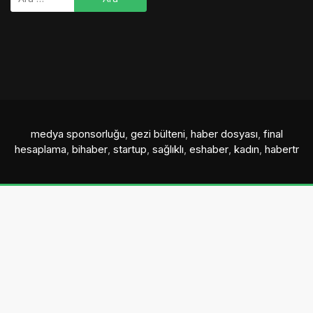
medya sponsorluğu
,
gezi bülteni
,
haber dosyası
,
final
hesaplama
,
bihaber
,
startup
,
sağlıklı
,
eshaber
,
kadın
,
habertr