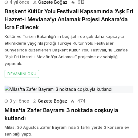
4 yıl önce
Gazete Boğaz
612
Başkent Kültür Yolu Festivali Kapsamında ‘Aşk Eri
Hazret-i Mevlana’yı Anlamak Projesi Ankara’da
İcra Edilecek
Kültür ve Turizm Bakanlığı’nın beş şehirde çok daha kapsayıcı
etkinliklerle yaygınlaştırdığı Türkiye Kültür Yolu Festivalleri
bünyesinde düzenlenen Başkent Kültür Yolu Festivali, 18 Ekim’de
‘’Aşk Eri Hazret-i Mevlânâ’yı Anlamak’’ projesine ev sahipliği
yapacak.
DEVAMINI OKU
3 yıl önce
Gazete Boğaz
474
Milas'ta Zafer Bayramı 3 noktada coşkuyla
kutlandı
Milas, 30 Ağustos Zafer Bayramı’nda 3 farklı yerde 3 konsere ev
sahipliği yaptı.