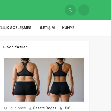
ZLILIK SÖZLEŞMESI
İLETIŞIM
KÜNYE
Son Yazılar
1 gün önce
Gazete Boğaz
196