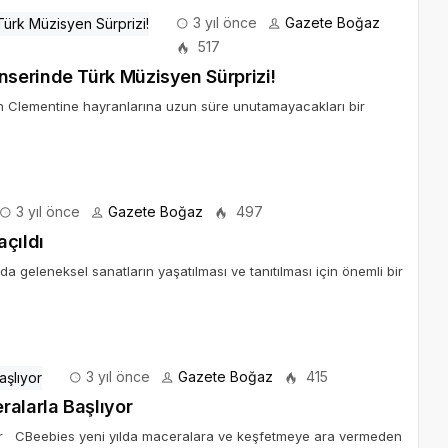
3 yıl önce
Gazete Boğaz
517
serinde Türk Müzisyen Sürprizi!
 Clementine hayranlarına uzun süre unutamayacakları bir
3 yıl önce
Gazete Boğaz
497
açıldı
da geleneksel sanatların yaşatılması ve tanıtılması için önemli bir
3 yıl önce
Gazete Boğaz
415
ralarla Başlıyor
yor CBeebies yeni yılda maceralara ve keşfetmeye ara vermeden