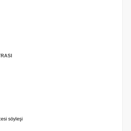
TRASI
si söyleşi