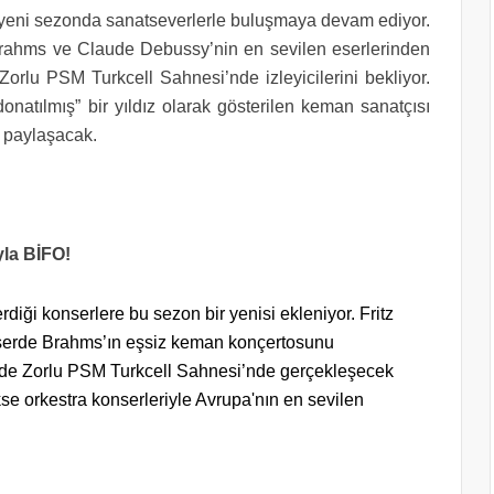
e yeni sezonda sanatseverlerle buluşmaya devam ediyor.
rahms ve Claude Debussy’nin en sevilen eserlerinden
lu PSM Turkcell Sahnesi’nde izleyicilerini bekliyor.
onatılmış” bir yıldız olarak gösterilen keman sanatçısı
i paylaşacak.
yla BİFO!
iği konserlere bu sezon bir yenisi ekleniyor. Fritz
onserde Brahms’ın eşsiz keman konçertosunu
de Zorlu PSM Turkcell Sahnesi’nde gerçekleşecek
se orkestra konserleriyle Avrupa'nın en sevilen