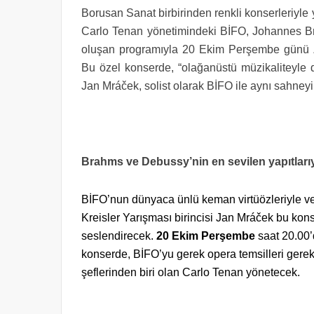
Borusan Sanat birbirinden renkli konserleriyl
Carlo Tenan yönetimindeki BİFO, Johannes B
oluşan programıyla 20 Ekim Perşembe günü Zor
Bu özel konserde, “olağanüstü müzikaliteyle d
Jan Mráček, solist olarak BİFO ile aynı sahney
Brahms ve Debussy’nin en sevilen yapıtları
BİFO’nun dünyaca ünlü keman virtüözleriyle verd
Kreisler Yarışması birincisi Jan Mráček bu k
seslendirecek.
20 Ekim Perşembe
saat 20.00’
konserde, BİFO’yu gerek opera temsilleri gerek
şeflerinden biri olan Carlo Tenan yönetecek.