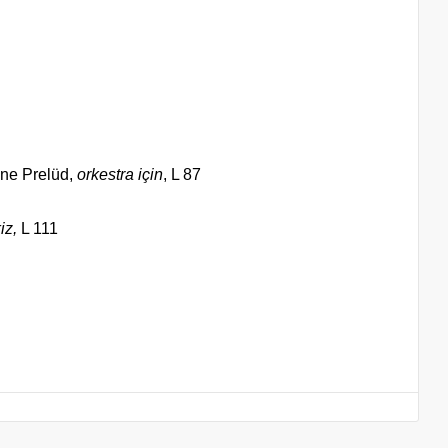
ne Prelüd,
orkestra için
, L 87
iz,
L 111