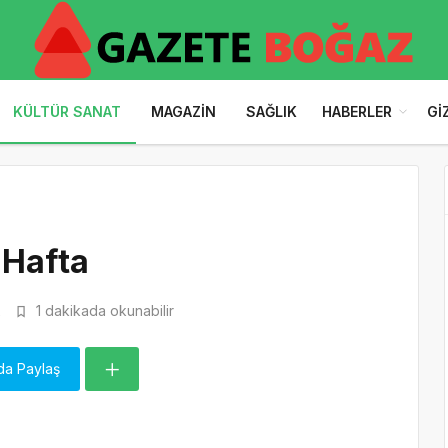
KÜLTÜR SANAT
MAGAZIN
SAĞLIK
HABERLER
GI
 Hafta
2
1 dakikada okunabilir
da Paylaş