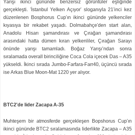
Yarışı ikinci gününde benzersiz görüntüler eşliğinde
gerçekleşti. 'İstanbul Yelken Açıyor' sloganıyla 21'inci kez
düzenlenen Bosphorus Cup'ın ikinci gününde yelkenciler
kıyasıya bir rekabet yaşadı. Dolmabahçe'den start alan,
Anadolu Hisarı şamandırası ve Çırağan şamandırası
arasındaki hatta dümen kıran yelkenliler, Çırağan Sarayı
önünde yarışı tamamladı. Boğaz Yarışı’ndan sonra
sıralamada overall birinciliğine Coca Cola içecek Das – A35
yükseldi. İkinci sırada Jumbo-Farfara-Farr40, üçüncü sırada
ise Arkas Blue Moon-Mat 1220 yer alıyor.
BTC2'de lider Zacapa A-35
Muhteşem bir atmosferde gerçekleşen Bopshorus Cup'ın
ikinci gününde BTC2 sıralamasında liderlikte Zacapa – A35