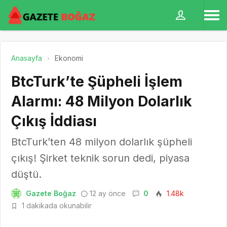
Anasayfa
Ekonomi
BtcTurk’te Şüpheli İşlem
Alarmı: 48 Milyon Dolarlık
Çıkış İddiası
BtcTurk’ten 48 milyon dolarlık şüpheli
çıkış! Şirket teknik sorun dedi, piyasa
düştü.
Gazete Boğaz
12 ay önce
0
1.48k
1 dakikada okunabilir