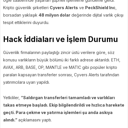
öğle saatlerinde yaşanan şüpheli işlemlerle gündeme geldi.
Kripto güvenlik şirketleri
Cyvers Alerts
ve
PeckShield Inc
,
borsadan yaklaşık
48 milyon dolar
değerinde dijital varlık çıkışı
tespit ettiklerini duyurdu.
Hack İddiaları ve İşlem Durumu
Güvenlik firmalarının paylaştığı zincir üstü verilere göre, söz
konusu varlıkların büyük bölümü iki farklı adrese aktarıldı. ETH,
AVAX, ARB, BASE, OP, MANTLE ve MATIC gibi popüler kripto
paraları kapsayan transferler sonrası, Cyvers Alerts tarafından
yatırımcılara uyarı yapıldı.
Yetkililer,
“Saldırgan transferleri tamamladı ve varlıkları
takas etmeye başladı. Ekip bilgilendirildi ve hızlıca harekete
geçti. Para çekme ve yatırma işlemleri şu anda askıya
alındı.”
açıklamasını yaptı.