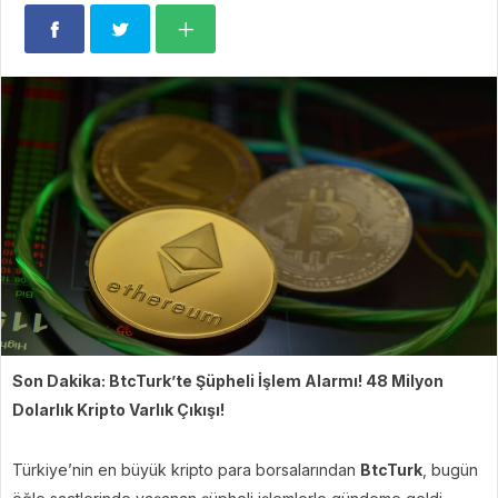
Son Dakika: BtcTurk’te Şüpheli İşlem Alarmı! 48 Milyon
Dolarlık Kripto Varlık Çıkışı!
Türkiye’nin en büyük kripto para borsalarından
BtcTurk
, bugün