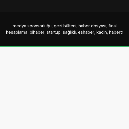
medya sponsorluğu
,
gezi bülteni
,
haber dosyası
,
final
hesaplama
,
bihaber
,
startup
,
sağlıklı
,
eshaber
,
kadın
,
habertr