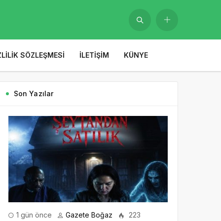
ZLILIK SÖZLEŞMESI
İLETIŞIM
KÜNYE
Son Yazılar
1 gün önce
Gazete Boğaz
223