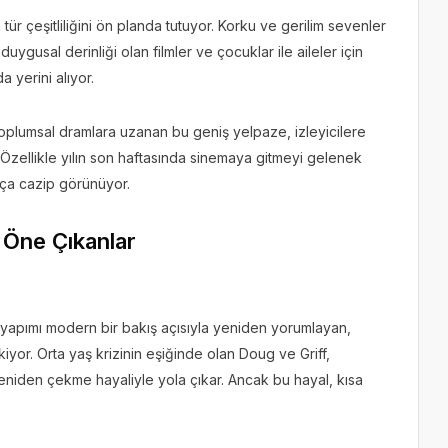
r çeşitliliğini ön planda tutuyor. Korku ve gerilim sevenler
duygusal derinliği olan filmler ve çocuklar ile aileler için
 yerini alıyor.
toplumsal dramlara uzanan bu geniş yelpaze, izleyicilere
 Özellikle yılın son haftasında sinemaya gitmeyi gelenek
ukça cazip görünüyor.
 Öne Çıkanlar
ült yapımı modern bir bakış açısıyla yeniden yorumlayan,
kiyor. Orta yaş krizinin eşiğinde olan Doug ve Griff,
yeniden çekme hayaliyle yola çıkar. Ancak bu hayal, kısa