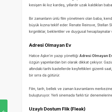
kesişen iki kız kardeş, yıllardır uzak kaldıkları bab
Bir zamanların ünlü film yönetmeni olan baba, kend
büyük kızına teklif eder. Renate Reinsve, Stellan Sk
kırgınlıklar, beklentiler ve duygusal hesaplaşmalar ü
Adresi Olmayan Ev
Hatice Aşkın’ın yazıp yönettiği
Adresi Olmayan E
özgün yapımlardan biri olarak dikkat çekiyor. Gaz
altındaki tarihi kastellerde keşfettikleri gizemli s
bir sırra da götürür.
Film, tarih, bellek ve zaman kavramlarını merkezine 
buluşturuyor. Yerli sinemada farklı tür denemelerine 
Uzaylı Dostum Flik (Fleak)