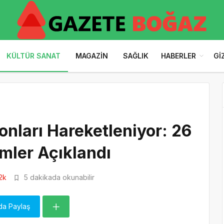
KÜLTÜR SANAT
MAGAZIN
SAĞLIK
HABERLER
GI
nları Hareketleniyor: 26
lmler Açıklandı
2k
5 dakikada okunabilir
da Paylaş