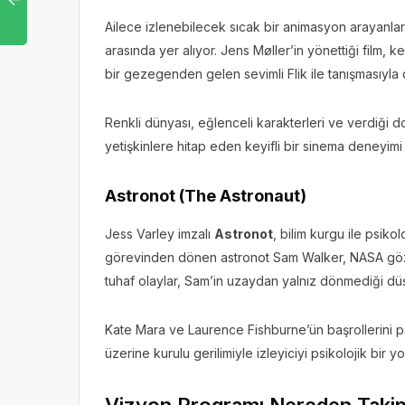
Ailece izlenebilecek sıcak bir animasyon arayanlar
arasında yer alıyor. Jens Møller’in yönettiği film,
bir gezegenden gelen sevimli Flik ile tanışmasıyla 
Renkli dünyası, eğlenceli karakterleri ve verdiği 
yetişkinlere hitap eden keyifli bir sinema deneyimi
Astronot (The Astronaut)
Jess Varley imzalı
Astronot
, bilim kurgu ile psiko
görevinden dönen astronot Sam Walker, NASA gözeti
tuhaf olaylar, Sam’in uzaydan yalnız dönmediği düş
Kate Mara ve Laurence Fishburne’ün başrollerini p
üzerine kurulu gerilimiyle izleyiciyi psikolojik bir y
Vizyon Programı Nereden Takip E