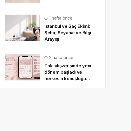
1 hafta önce
İstanbul ve Saç Ekimi:
Şehir, Seyahat ve Bilgi
Arayışı
2 hafta önce
Takı alışverişinde yeni
dönem başladı ve
herkesin konuştuğu
uygulama SO CHIC… oldu