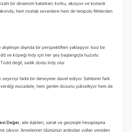
izahi bir dinamizm katarken; korku, aksiyon ve komedi
. Anakonda, hem nostalji sevenlere hem de tempolu filmlerden
 alışılmışın dışında bir perspektiften yaklaşıyor. Issız bir
odd ve köpeği Indy için her şey başlangıçta huzurlu
 Todd değil, sadık dostu Indy olur.
 seyirciyi farklı bir deneyime davet ediyor. Sahibinin fark
 verdiği mücadele, hem gerilim dozunu yükseltiyor hem de
vi Değer
, aile ilişkileri, sanat ve geçmişle hesaplaşma
ne çıkıyor. Annelerinin ölümünün ardından yolları yeniden