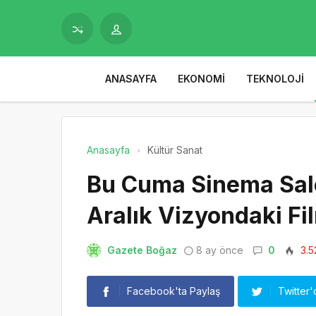
ANASAYFA
EKONOMI
TEKNOLOJI
Anasayfa
Kültür Sanat
Bu Cuma Sinema Salo
Aralık Vizyondaki Fi
Gazete Boğaz
8 ay önce
0
3.5
Facebook'ta Paylaş
Twitter'