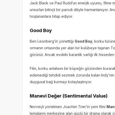
Jack Black ve Paul Rudd’un enerjik uyumu, filme m
unsurları bilinçli bir parodi diliyle harmanlanıyor
hoşlananlara hitap ediyor.
Good Boy
Ben Leonberg’in yönettiği
Good Boy
, korku türüne
ormanın ortasında yer alan bir kulübeye taşınan T
görünür. Ancak evdeki karanlık varlığı ilk hisseden
Film, korku anlatısını bir köpeğin gözünden kurarak
edemediği tehdidi sezmek zorunda kalan Indy’nin
duygusal bağ kurmayı kolaylaştırıyor.
Manevi Değer (Sentimental Value)
Norveçli yönetmen Joachim Trier’in yeni filmi
Mane
temalarını merkezine alan güçlü bir drama olarak ö