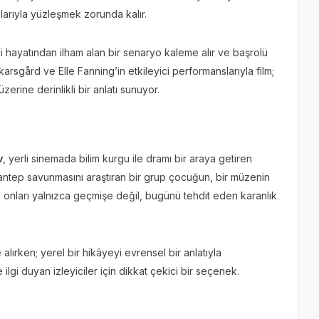
alarıyla yüzleşmek zorunda kalır.
i hayatından ilham alan bir senaryo kaleme alır ve başrolü
arsgård ve Elle Fanning’in etkileyici performanslarıyla film;
zerine derinlikli bir anlatı sunuyor.
v
, yerli sinemada bilim kurgu ile dramı bir araya getiren
iantep savunmasını araştıran bir grup çocuğun, bir müzenin
aat, onları yalnızca geçmişe değil, bugünü tehdit eden karanlık
alırken; yerel bir hikâyeyi evrensel bir anlatıyla
ilgi duyan izleyiciler için dikkat çekici bir seçenek.