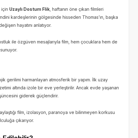
 için
Uzaylı Dostum Flik
, haftanın öne çıkan filmleri
 kendini kardeşlerinin gölgesinde hisseden Thomas’ın, başka
değişen hayatını anlatıyor.
dostluk ile özgüven mesajlarıyla film, hem çocuklara hem de
 sunuyor.
lojik gerilimi harmanlayan atmosferik bir yapım. İlk uzay
mi altında izole bir eve yerleştirilir. Ancak evde yaşanan
üncesini giderek güçlendirir.
aylaştığı film, izolasyon, paranoya ve bilinmeyen korkusu
olculuğa çıkarıyor.
dilebilir?