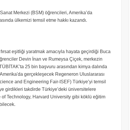
 Sanat Merkezi (BSM) öğrencileri, Amerika’da
sında ülkemizi temsil etme hakkı kazandı.
ırsat eşitliği yaratmak amacıyla hayata geçirdiği Buca
Öğrenciler Devin İnan ve Rumeysa Çiçek, merkezin
ve TÜBİTAK’ta 25 bin başvuru arasından kimya dalında
nda Amerika'da gerçekleşecek Regeneron Uluslararası
Science and Engineering Fair-ISEF) Türkiye’yi temsil
 girdikleri takdirde Türkiye’deki üniversitelere
e of Technology, Harvard University gibi köklü eğitim
bilecek.