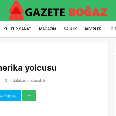
KÜLTÜR SANAT
MAGAZIN
SAĞLIK
HABERLER
GI
merika yolcusu
8
2 dakikada okunabilir
da Paylaş