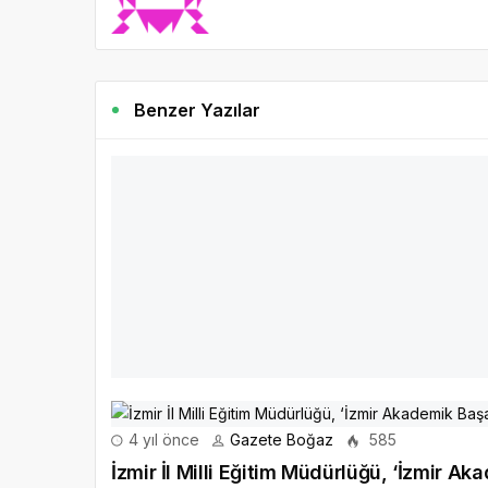
Benzer Yazılar
‘Toprak ve Çocuk Programı’ Kapsamında
İzmir İl Milli Eğitim Müdürlüğü ve İzmir Ticaret Borsa
faaliyetler devam ediyor.
DEVAMINI OKU
4 yıl önce
Gazete Boğaz
585
İzmir İl Milli Eğitim Müdürlüğü, ‘İzmir Ak
Çalıştayı’nı Gerçekleştirdi