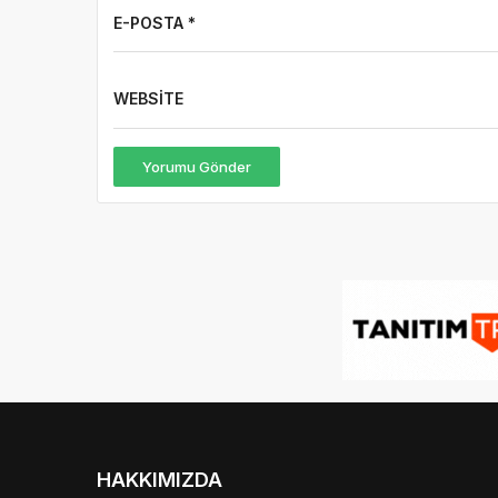
Yorumu Gönder
HAKKIMIZDA
Gazete Boğaz
,
09.08.2020 tarihinden beri sizlere
anlık, en güncel, en güvenilir haberleri özetleyerek
sunmaktadır.