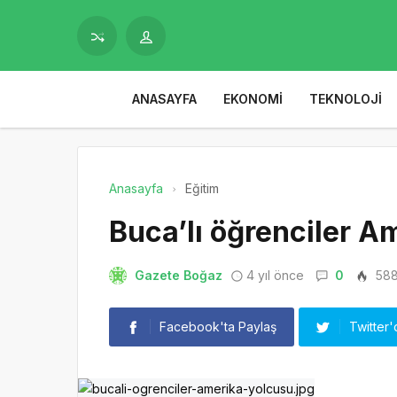
ANASAYFA
EKONOMI
TEKNOLOJI
Anasayfa
Eğitim
Buca’lı öğrenciler A
Gazete Boğaz
4 yıl önce
0
58
Facebook'ta Paylaş
Twitter'