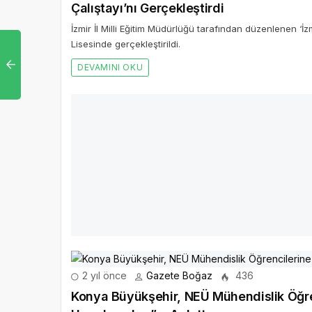
İzmir İl Milli Eğitim Müdürlüğü tarafından düzenlenen ‘İz
Lisesinde gerçekleştirildi.
DEVAMINI OKU
İnsan odaklı dönüşüm başarıyı 12 kat artı
Araştırma; dönüşüm programlarında insan odaklı bir yak
olduğunu gösteriyor.
DEVAMINI OKU
2 yıl önce
Gazete Boğaz
436
Konya Büyükşehir, NEÜ Mühendislik Öğrenci
Uygulamaları”nı Anlattı
Konya Büyükşehir Belediyesi, Necmettin Erbakan Üniversi
Stratejiler ve Uygulamaları”nı anlattı.
DEVAMINI OKU