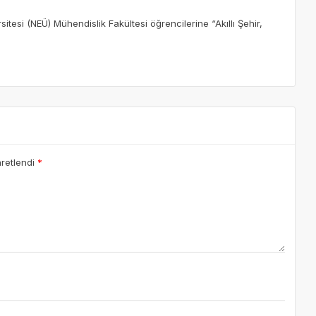
aretlendi
*