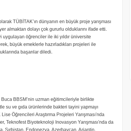
olarak TÜBİTAK’ın dünyanın en büyük proje yarışması
yer almaktan dolayı çok gururlu olduklarını ifade etti.
uygulayan öğrenciler ile iki yıldır üniversite
erek, büyük emeklerle hazırladıkları projeleri ile
klarında başarılar diledi.
 Buca BBSM’nin uzman eğitimcileriyle birlikte
le su ve gıda ürünlerinde bakteri tayini yapmayı
 Lise Öğrencileri Araştırma Projeleri Yarışması'nda
ler, Teknofest Biyoteknoloji Inovasyon Yarışması'nda da
ya, Sırbistan, Endonezya, Azerbaycan, Arjantin,