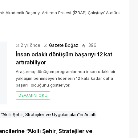
mir Akademik Başarıyı Arttırma Projesi (İZBAP) Çalıştayı’ Atatürk
2 yıl önce
Gazete Boğaz
396
rabiliyor
laşım benimseyen liderlerin 12 kata kadar daha başarılı
lerine “Akıllı Şehir, Stratejiler ve
tesi (NEÜ) Mühendislik Fakültesi öğrencilerine “Akıllı Şehir,