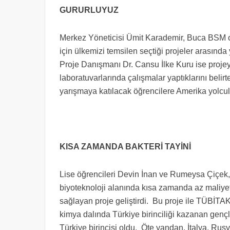
GURURLUYUZ
Merkez Yöneticisi Ümit Karademir, Buca BSM 
için ülkemizi temsilen seçtiği projeler arasında 
Proje Danışmanı Dr. Cansu İlke Kuru ise projeyi 
laboratuvarlarında çalışmalar yaptıklarını belirt
yarışmaya katılacak öğrencilere Amerika yolculu
KISA ZAMANDA BAKTERİ TAYİNİ
Lise öğrencileri Devin İnan ve Rumeysa Çiçek,
biyoteknoloji alanında kısa zamanda az maliyet
sağlayan proje geliştirdi. Bu proje ile TÜBİTAK
kimya dalında Türkiye birinciliği kazanan genç
Türkiye birincisi oldu. Öte yandan, İtalya, Rus