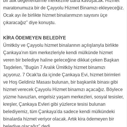
bir atık değerlendirme merkezine daha kavuşacak. Hizmet
maratonumuza bir de Çayyolu Hizmet Binamızı ekleyeceğiz.
Ocak ayı ile birlikte hizmet binalarımızın sayısını üçe
çıkaracağız" diye konuştu.
KİRA ÖDEMEYEN BELEDİYE
Ümitköy ve Çayyolu hizmet binalarının açılışlarıyla birlikte
Çankaya'nın tüm merkezleriyle kendi mülkünde hizmet
veren bir belediye haline geleceğine dikkat çeken Başkan
Taşdelen, "Bugün 7 Aralık Ümitköy hizmet binamızı
açıyoruz. 7 Ocak'ta da içinde Çankaya Evi, hizmet birimleri
ve Hoş Geldiniz Masası bulunan, bir başkanlık binası gibi
hizmet verecek Çayyolu Hizmet binamızı açacağız. Böylece
yüzme havuzları, engelsiz yaşam merkezleri, sosyal tesisler,
kreşler, Çankaya Evleri gibi yüzlerce tesisi bulunan
belediyemiz, tüm Çankaya'da sadece kendi mülkündeki
binalarda hizmet veriyor olacak. Artık kira ödemeyen bir
belediye olacağız" dedi.