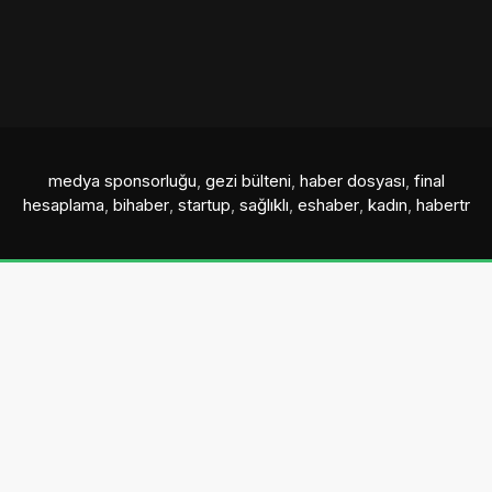
medya sponsorluğu
,
gezi bülteni
,
haber dosyası
,
final
hesaplama
,
bihaber
,
startup
,
sağlıklı
,
eshaber
,
kadın
,
habertr