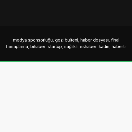
medya sponsorluğu
,
gezi bülteni
,
haber dosyası
,
final
hesaplama
,
bihaber
,
startup
,
sağlıklı
,
eshaber
,
kadın
,
habertr