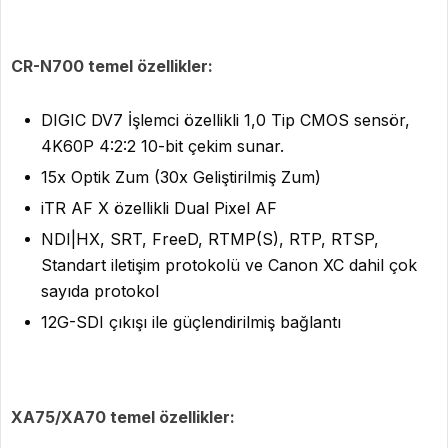
CR-N700 temel özellikler:
DIGIC DV7 İşlemci özellikli 1,0 Tip CMOS sensör,
4K60P 4:2:2 10-bit çekim sunar.
15x Optik Zum (30x Geliştirilmiş Zum)
iTR AF X özellikli Dual Pixel AF
NDI|HX, SRT, FreeD, RTMP(S), RTP, RTSP,
Standart iletişim protokolü ve Canon XC dahil çok
sayıda protokol
12G-SDI çıkışı ile güçlendirilmiş bağlantı
XA75/XA70 temel özellikler: