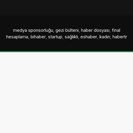
medya sponsorluğu
,
gezi bülteni
,
haber dosyası
,
final
hesaplama
,
bihaber
,
startup
,
sağlıklı
,
eshaber
,
kadın
,
habertr