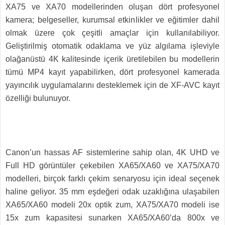
XA75 ve XA70 modellerinden oluşan dört profesyonel
kamera; belgeseller, kurumsal etkinlikler ve eğitimler dahil
olmak üzere çok çeşitli amaçlar için kullanılabiliyor.
Geliştirilmiş otomatik odaklama ve yüz algılama işleviyle
olağanüstü 4K kalitesinde içerik üretilebilen bu modellerin
tümü MP4 kayıt yapabilirken, dört profesyonel kamerada
yayıncılık uygulamalarını desteklemek için de XF-AVC kayıt
özelliği bulunuyor.
Canon’un hassas AF sistemlerine sahip olan, 4K UHD ve
Full HD görüntüler çekebilen XA65/XA60 ve XA75/XA70
modelleri, birçok farklı çekim senaryosu için ideal seçenek
haline geliyor. 35 mm eşdeğeri odak uzaklığına ulaşabilen
XA65/XA60 modeli 20x optik zum, XA75/XA70 modeli ise
15x zum kapasitesi sunarken XA65/XA60’da 800x ve