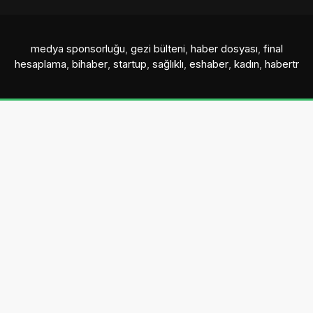
medya sponsorluğu
,
gezi bülteni
,
haber dosyası
,
final
hesaplama
,
bihaber
,
startup
,
sağlıklı
,
eshaber
,
kadın
,
habertr