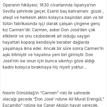
Operanın hikâyesi; 1830 civarlarında İspanya’nın
Sevilla şehrinde geçer. Eserin baş kahramanı güzel ,
ateşli ve herkesin aklını kolayca başından alan ve bir
tütün fabrikasında işçi olarak çalışan çingene genç
kız Carmen'dir. Carmen, asker Don José’den çok
etkilenir ve onu cezbederek ait olduğu saygın
hayattan koparıp kendisiyle beraber dağlarda
yaşamaya ikna eder. Ancak bir süre sonra Carmen’in
aşkı bitmiştir ve hayatına yeni biri girmiştir. Don
José’nin ise onun için bunca sıkıntıyı göze aldığı
kadını kolayca bırakmaya hiç niyeti yoktur…
Nesrin Gönüldağ’ın “Carmen” rolü ile sahnede
olacağı gecede “Don José’ rolüne Ali Murat Erengül,”
Escamillo” rolüne ise Caner Akgün hayat verecek.