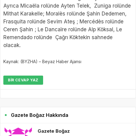
Ayrıca Micaëla rolünde Ayten Telek, Zuniga rolünde
Mithat Karakelle; Moralès rolünde Şahin Dedemen,
Frasquita rolünde Sevim Ateş ; Mercédès rolünde
Ceren Şahin ; Le Dancaïre rolünde Alp Köksal, Le
Remendado rolünde Çağrı Köktekin sahnede
olacak.
Kaynak: (BYZHA) – Beyaz Haber Ajansı
BIR CEVAP YAZ
Gazete Boğaz Hakkında
Gazete Boğaz