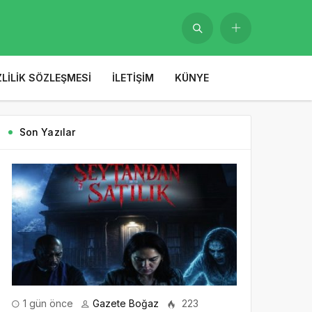
ZLILIK SÖZLEŞMESI
İLETIŞIM
KÜNYE
Son Yazılar
1 gün önce
Gazete Boğaz
223