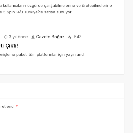
yla kullanıcıların özgürce çalışabilmelerine ve üretebilmelerine
re 5 Spin 14’ü Türkiye’de satışa sunuyor.
3 yıl önce
Gazete Boğaz
543
 Çıktı!
nişleme paketi tüm platformlar için yayınlandı.
aretlendi
*