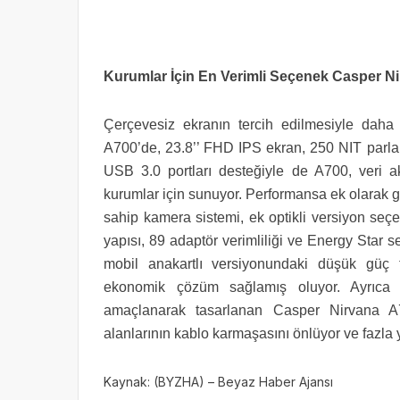
Kurumlar İçin En Verimli Seçenek Casper N
Çerçevesiz ekranın tercih edilmesiyle daha
A700’de, 23.8’’ FHD IPS ekran, 250 NIT parlak
USB 3.0 portları desteğiyle de A700, veri ak
kurumlar için sunuyor. Performansa ek olarak g
sahip kamera sistemi, ek optikli versiyon seçe
yapısı, 89 adaptör verimliliği ve Energy Star ser
mobil anakartlı versiyonundaki düşük güç t
ekonomik çözüm sağlamış oluyor. Ayrıca ç
amaçlanarak tasarlanan Casper Nirvana A700
alanlarının kablo karmaşasını önlüyor ve fazla 
Kaynak: (BYZHA) – Beyaz Haber Ajansı