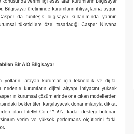
ns konusunda verimliliği esas alan kurumların bilgisayar
r. Bilgisayar üretiminde kurumların ihtiyaçlarına uygun
Casper da tümleşik bilgisayar kullanımında yarının
urumsal tüketicilere özel tasarladığı Casper Nirvana
bilen Bir AIO Bilgisayar
 yollarını arayan kurumlar için teknolojik ve dijital
u nedenle kurumların dijital altyapı ihtiyacını yüksek
 Casper’ın kurumsal çözümlerinde öne çıkan modellerden
sındaki beklentileri karşılayacak donanımlarıyla dikkat
cilerden olan Intel® Core™ i9’a kadar desteği bulunan
ksimum verim ve yüksek performans ölçütlerini farklı
or.