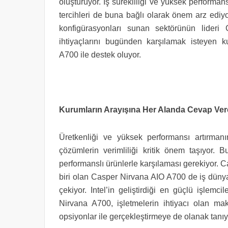
oluşturuyor. İş sürekliliği ve yüksek performa
tercihleri de buna bağlı olarak önem arz ediyo
konfigürasyonları sunan sektörünün lideri 
ihtiyaçlarını bugünden karşılamak isteyen k
A700 ile destek oluyor.
Kurumların Arayışına Her Alanda Cevap Vere
Üretkenliği ve yüksek performansı artırmanın
çözümlerin verimliliği kritik önem taşıyor. B
performanslı ürünlerle karşılaması gerekiyor.
biri olan Casper Nirvana AIO A700 de iş dünya
çekiyor. Intel’in geliştirdiği en güçlü işlem
Nirvana A700, işletmelerin ihtiyacı olan ma
opsiyonlar ile gerçekleştirmeye de olanak tanıy