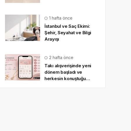
1 hafta önce
İstanbul ve Saç Ekimi:
Şehir, Seyahat ve Bilgi
Arayışı
2 hafta önce
Takı alışverişinde yeni
dönem başladı ve
herkesin konuştuğu
uygulama SO CHIC… oldu