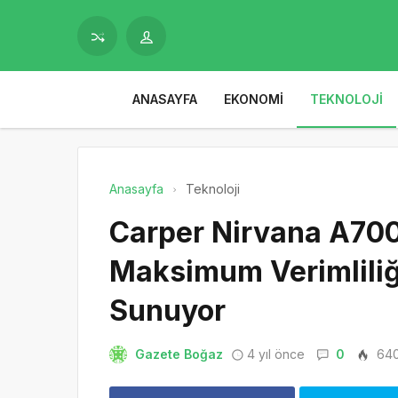
ANASAYFA
EKONOMI
TEKNOLOJI
Anasayfa
Teknoloji
Carper Nirvana A700
Maksimum Verimliliğ
Sunuyor
Gazete Boğaz
4 yıl önce
0
64