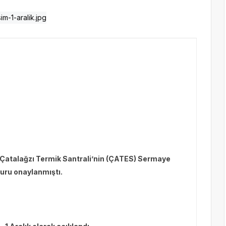
i Çatalağzı Termik Santrali’nin
(ÇATES)
Sermaye
vuru onaylanmıştı.