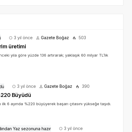
3 yıl önce
Gazete Boğaz
503
rim üretimi
nceki yıla göre yüzde 136 artırarak; yaklaşık 60 milyar TL’lik
3 yıl önce
Gazete Boğaz
390
 %220 Büyüdü
n ilk 6 ayında %220 büyüyerek başarı çıtasını yükseğe taşıdı.
3 yıl önce