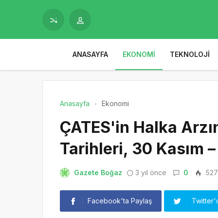
ANASAYFA
EKONOMI
TEKNOLOJI
Anasayfa
Ekonomi
ÇATES'in Halka Arz
Tarihleri, 30 Kasım – 
Gazete Boğaz
3 yıl önce
0
527
Facebook'ta Paylaş
Twitter'