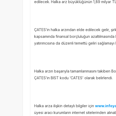
edilecek. Halka arz büyüklüğünün 1,89 milyar 
ÇATES’in halka arzından elde edilecek gelir, şir
kapsamında finansal borçluluğun azaltılmasında ku
yatırımcısına da düzenli temettü geliri sağlamayı 
Halka arzın başarıyla tamamlanmasını takiben B
ÇATES’in BIST kodu ‘CATES’ olarak belirlendi.
Halka arza ilişkin detaylı bilgiler için
www.infoy
üyesi aracı kurumların internet sitelerinden alınab