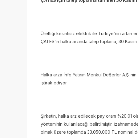
ÇATES için talep toplama tarihleri 30 Kasım –
Ürettiği kesintisiz elektrik ile Türkiye’nin artan e
ÇATES’in halka arzında talep toplama, 30 Kasım 
Halka arza İnfo Yatırım Menkul Değerler A.Ş.’ni
iştirak ediyor.
Şirketin, halka arz edilecek pay oranı
%20.01 ola
yönteminin kullanılacağı belirtilmiştir. İzahnamede
olmak üzere toplamda 33.050.000 TL nominal değer