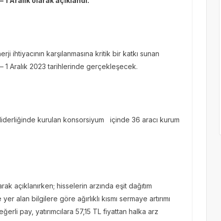
 1 Aralık olarak açıklandı.
nerji ihtiyacının karşılanmasına kritik bir katkı sunan
– 1 Aralık 2023 tarihlerinde gerçekleşecek.
n liderliğinde kurulan konsorsiyum içinde 36 aracı kurum
rak açıklanırken; hisselerin arzında eşit dağıtım
 yer alan bilgilere göre ağırlıklı kısmı sermaye artırımı
li pay, yatırımcılara 57,15 TL fiyattan halka arz