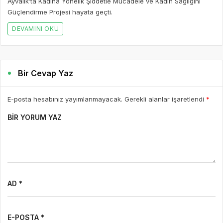
Ayvalık’ta Kadına Yönelik Şiddetle Mücadele ve Kadın Sağlığını
Güçlendirme Projesi hayata geçti.
DEVAMINI OKU
Bir Cevap Yaz
E-posta hesabınız yayımlanmayacak. Gerekli alanlar işaretlendi
*
BIR YORUM YAZ
AD *
E-POSTA *