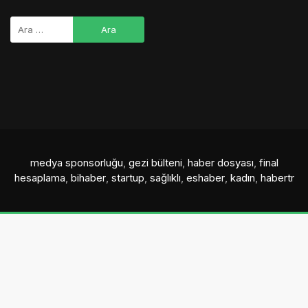
medya sponsorluğu
,
gezi bülteni
,
haber dosyası
,
final
hesaplama
,
bihaber
,
startup
,
sağlıklı
,
eshaber
,
kadın
,
habertr