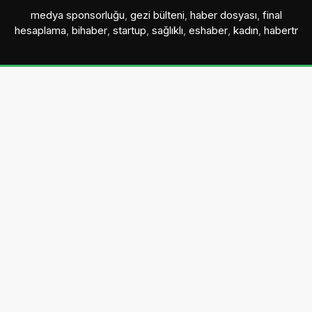
medya sponsorluğu
,
gezi bülteni
,
haber dosyası
,
final
hesaplama
,
bihaber
,
startup
,
sağlıklı
,
eshaber
,
kadın
,
habertr