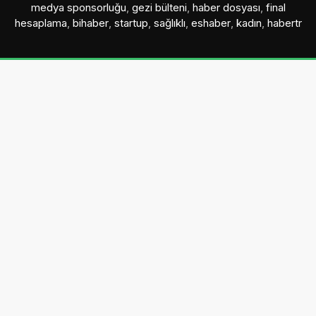
medya sponsorluğu
,
gezi bülteni
,
haber dosyası
,
final
hesaplama
,
bihaber
,
startup
,
sağlıklı
,
eshaber
,
kadın
,
habertr