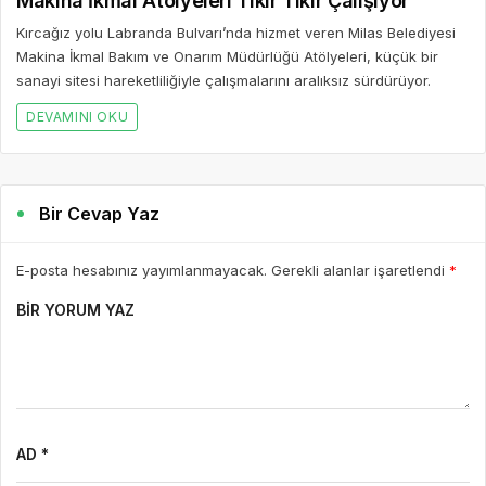
Makina İkmal Atölyeleri Tıkır Tıkır Çalışıyor
Kırcağız yolu Labranda Bulvarı’nda hizmet veren Milas Belediyesi
Makina İkmal Bakım ve Onarım Müdürlüğü Atölyeleri, küçük bir
sanayi sitesi hareketliliğiyle çalışmalarını aralıksız sürdürüyor.
DEVAMINI OKU
Bir Cevap Yaz
E-posta hesabınız yayımlanmayacak. Gerekli alanlar işaretlendi
*
BIR YORUM YAZ
AD *