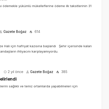
i ödemekle yükümlü mükelleflerine ödeme ilk taksitlerinin 31
Gazete Boğaz
614
e Hali için hafriyat kazısına başlandı Şehir içerisinde kalan
ndaşların ihtiyacını karşılayamıyordu.
2 yıl önce
Gazete Boğaz
385
elirlendi
erini sağlıklı ve temiz ortamlarda yapabilmeleri için