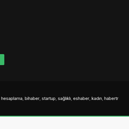
al hesaplama
,
bihaber
,
startup
,
sağlıklı
,
eshaber
,
kadın
,
habertr