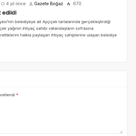
4 yıl önce
Gazete Boğaz
670
 edildi
esi’nin belediyeye ait Ayçiçek tarlalarında gerçekleştirdiği
çek yağının ihtiyaç sahibi vatandaşların sofrasına
ettiklerini halkla paylaşan ihtiyaç sahiplerine ulaşan belediye
aretlendi
*