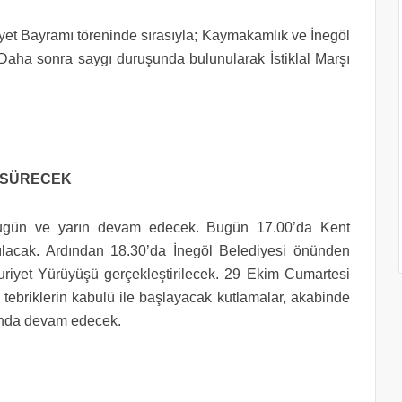
t Bayramı töreninde sırasıyla; Kaymakamlık ve İnegöl
. Daha sonra saygı duruşunda bulunularak İstiklal Marşı
 SÜRECEK
ugün ve yarın devam edecek. Bugün 17.00’da Kent
pılacak. Ardından 18.30’da İnegöl Belediyesi önünden
riyet Yürüyüşü gerçekleştirilecek. 29 Ekim Cumartesi
briklerin kabulü ile başlayacak kutlamalar, akabinde
nında devam edecek.