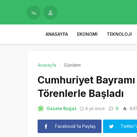
ANASAYFA
EKONOMI
TEKNOLOJI
Anasayfa
Gündem
Cumhuriyet Bayramı
Törenlerle Başladı
Gazete Boğaz
4 yıl önce
0
641
Facebook'ta Paylaş
Twitter'